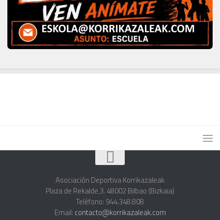
Asociación Deportiva Korrikazaleak
Plaza de Rekalde,3. 48002 Bilbao (Bizkaia)
Teléfono: 944.348.808
Email:
contacto@korrikazaleak.com