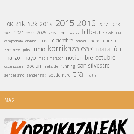
2015
2016
42k
21k
2014
10K
2017
2018
bilbao
abril
2021
2025
2023
bizkaia
bkt
basauri
2020
2026
diciembre
cross
febrero
enero
campeonato
cronica
donosti
korrikazaleak
maratón
junio
julio
herri krosa
octubre
noviembre
marzo
mayo
media maraton
san silvestre
podium
running
rekalde
oscar pasarin
trail
septiembre
senderismo
senderistak
ultra
MÁS