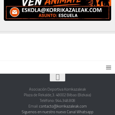
Asociación Deportiva Korrikazaleak
Plaza de Rekalde,3. 48002 Bilbao (Bizkaia)
Teléfono: 944.348.808
Email:
contacto@korrikazaleak.com
Siguenos en nuestro nuevo Canal Whatsapp