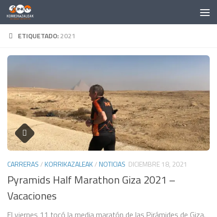
Saltar al contenido
ETIQUETADO:
2021
CARRERAS
/
KORRIKAZALEAK
/
NOTICIAS
DICIEMBRE 18, 2021
Pyramids Half Marathon Giza 2021 –
Vacaciones
El viernes 11 tocó la media maratón de las Pirámides de Giza.