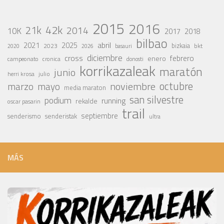
2015
2016
42k
21k
2014
10K
2017
2018
bilbao
abril
2021
2025
2023
bizkaia
bkt
basauri
2020
2026
diciembre
cross
febrero
enero
campeonato
cronica
donosti
korrikazaleak
maratón
junio
julio
herri krosa
octubre
noviembre
marzo
mayo
media maraton
san silvestre
podium
running
rekalde
oscar pasarin
trail
septiembre
senderismo
senderistak
ultra
MÁS