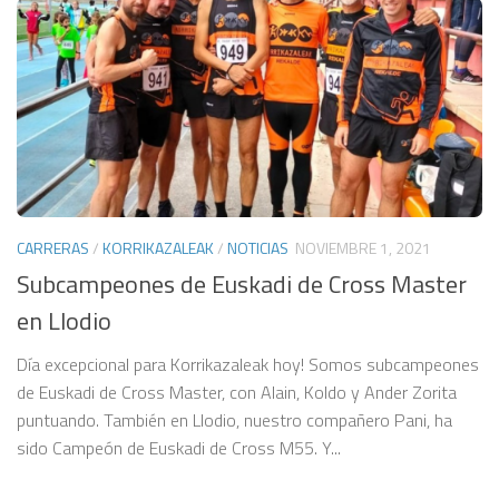
CARRERAS
/
KORRIKAZALEAK
/
NOTICIAS
NOVIEMBRE 1, 2021
Subcampeones de Euskadi de Cross Master
en Llodio
Día excepcional para Korrikazaleak hoy! Somos subcampeones
de Euskadi de Cross Master, con Alain, Koldo y Ander Zorita
puntuando. También en Llodio, nuestro compañero Pani, ha
sido Campeón de Euskadi de Cross M55. Y...