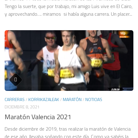
Tengo la suerte, que por trabajo, mi amigo Luis vive en El Cairo,
y aprovechando…. miramos si había alguna carrera. Un placer...
CARRERAS
/
KORRIKAZALEAK
/
MARATÓN
/
NOTICIAS
DICIEMBRE 8, 2021
Maratón Valencia 2021
Desde diciembre de 2019, tras realizar la maratón de Valencia
de ese año, llevaba soñando con este día. Como ya sabéis la