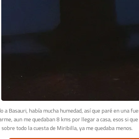
o a Basauri, había mucha humedad, así que paré en una fue
arme, aun me quedaban 8 kms por llegar a casa, esos si que
y sobre todo la cuesta de Miribilla, ya me quedaba menos.