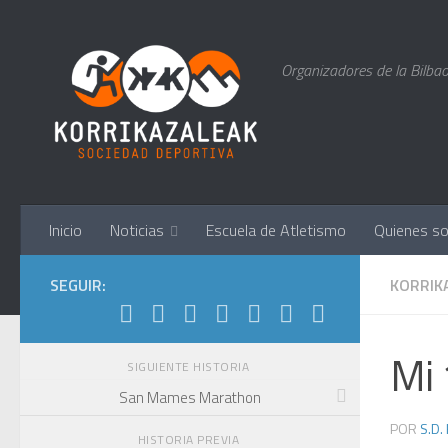
Saltar al contenido
Organizadores de la Bilbao
Inicio
Noticias
Escuela de Atletismo
Quienes s
SEGUIR:
KORRIK
Mi 
SIGUIENTE HISTORIA
San Mames Marathon
POR
S.D.
HISTORIA PREVIA