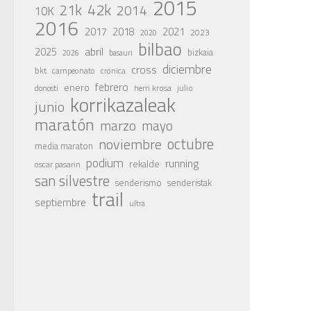
2015
42k
21k
2014
10K
2016
2017
2018
2021
2023
2020
bilbao
abril
2025
bizkaia
basauri
2026
diciembre
cross
bkt
campeonato
cronica
febrero
enero
julio
donosti
herri krosa
korrikazaleak
junio
maratón
marzo
mayo
octubre
noviembre
media maraton
podium
running
rekalde
oscar pasarin
san silvestre
senderismo
senderistak
trail
septiembre
ultra