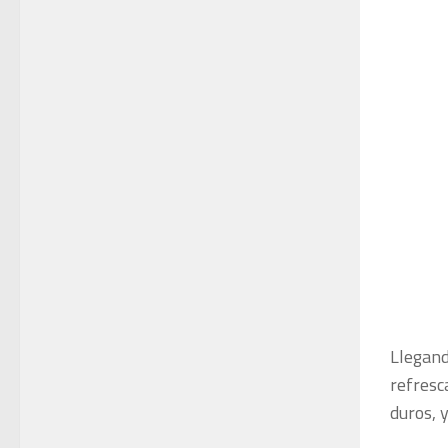
Llegand
refresc
duros, 