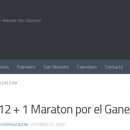
-Rekalde San Silvestre
omos
Palmares
San Silvestre
Calendario
Contacto
AZALEAK
12 + 1 Maraton por el Gan
 KORRIKAZALEAK
·
OCTUBRE 23, 2020