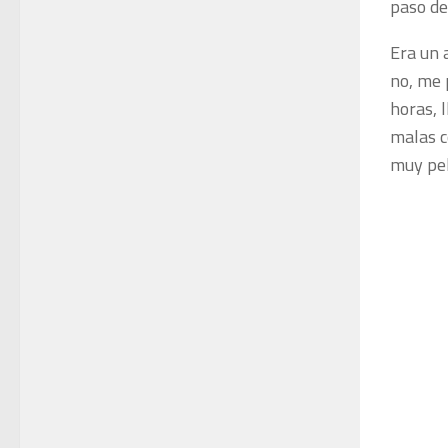
paso d
Era un 
no, me 
horas, 
malas c
muy pel