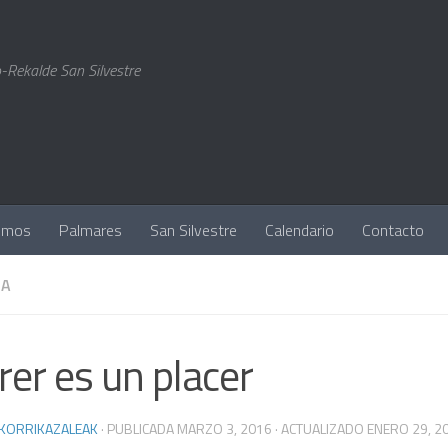
-Rekalde San Silvestre
omos
Palmares
San Silvestre
Calendario
Contacto
LA
rer es un placer
 KORRIKAZALEAK
· PUBLICADA
MARZO 3, 2016
· ACTUALIZADO
ENERO 29, 2