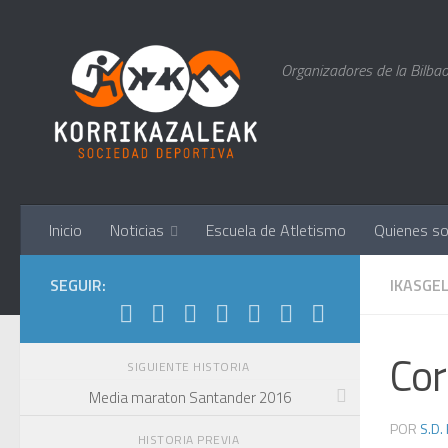
Saltar al contenido
Organizadores de la Bilbao
Inicio
Noticias
Escuela de Atletismo
Quienes s
SEGUIR:
IKASGE
Cor
SIGUIENTE HISTORIA
Media maraton Santander 2016
POR
S.D.
HISTORIA PREVIA