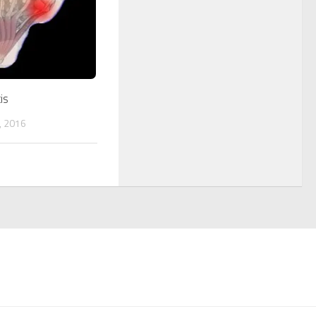
is
, 2016