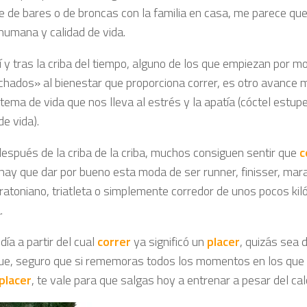
de de bares o de broncas con la familia en casa, me parece qu
 humana y calidad de vida.
hí y tras la criba del tiempo, alguno de los que empiezan por 
hados» al bienestar que proporciona correr, es otro avance 
tema de vida que nos lleva al estrés y la apatía (cóctel estup
de vida).
 después de la criba de la criba, muchos consiguen sentir que
c
 hay que dar por bueno esta moda de ser runner, finisser, mar
ratoniano, triatleta o simplemente corredor de unos pocos kil
.
 día a partir del cual
correr
ya significó un
placer
, quizás sea d
ue, seguro que si rememoras todos los momentos en los que 
placer
, te vale para que salgas hoy a entrenar a pesar del calor