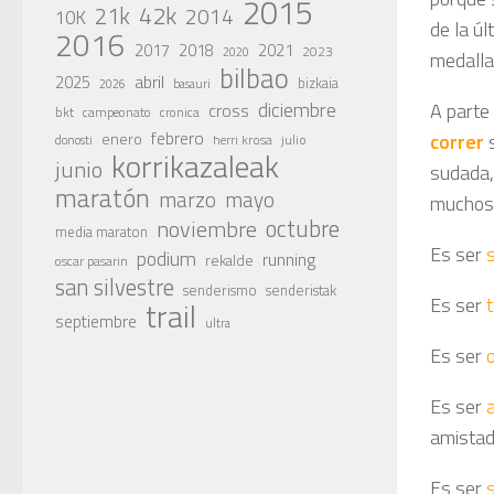
2015
42k
21k
2014
10K
de la úl
2016
2017
2018
2021
2023
2020
medalla
bilbao
abril
2025
bizkaia
basauri
2026
diciembre
A parte
cross
bkt
campeonato
cronica
febrero
enero
correr
julio
donosti
herri krosa
korrikazaleak
junio
sudada, 
maratón
marzo
mayo
muchos 
octubre
noviembre
media maraton
Es ser
podium
running
rekalde
oscar pasarin
san silvestre
senderismo
senderistak
Es ser
trail
septiembre
ultra
Es ser
Es ser
a
amistad 
Es ser
s