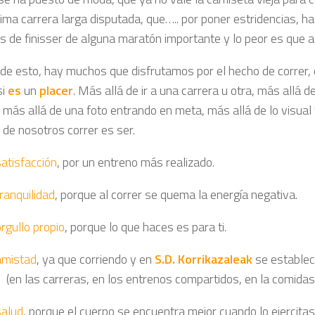
tima carrera larga disputada, que….. por poner estridencias, h
s de finisser de alguna maratón importante y lo peor es que a
 de esto, hay muchos que disfrutamos por el hecho de correr,
si
es
un
placer
. Más allá de ir a una carrera u otra, más allá 
más allá de una foto entrando en meta, más allá de lo visual y
de nosotros correr es ser.
satisfacción
, por un entreno más realizado.
tranquilidad
, porque al correr se quema la energía negativa.
orgullo propio
, porque lo que haces es para ti.
mistad
, ya que corriendo y en
S.D. Korrikazaleak
se establec
(en las carreras, en los entrenos compartidos, en la comidas q
alud
, porque el cuerpo se encuentra mejor cuando lo ejercitas