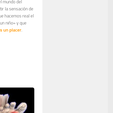
el mundo del
ir la sensación de
ue hacemos real el
 un niño» y que
s un
placer
.