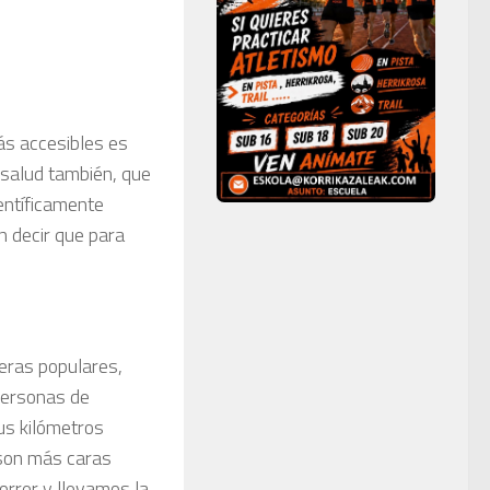
ás accesibles es
a salud también, que
ientíficamente
n decir que para
reras populares,
personas de
us kilómetros
 son más caras
orrer y llevamos la