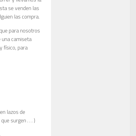
asta se venden las
lguien las compra.
 que para nosotros
de una camiseta
 físico, para
en lazos de
ue surgen . . . )
.