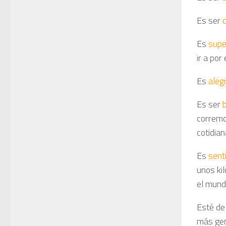
Es ser
Es
supe
ir a por 
Es
alegr
Es ser
corremo
cotidian
Es
senti
unos ki
el mund
Esté de
más gen