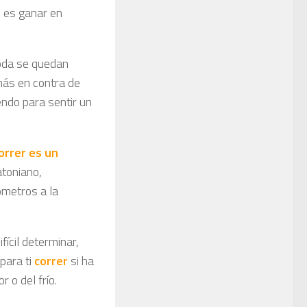
e es ganar en
moda se quedan
más en contra de
endo para sentir un
orrer es un
atoniano,
ómetros a la
ifícil determinar,
para ti
correr
si ha
 o del frío.