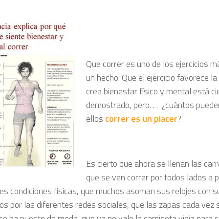
Que correr es uno de los ejercicios m
un hecho. Que el ejercicio favorece l
crea bienestar físico y mental está c
demostrado, pero. . . ¿cuántos puede
ellos
correr es un placer
?
Es cierto que ahora se llenan las car
que se ven correr por todos lados a 
tes condiciones físicas, que muchos asoman sus relojes con s
dos por las diferentes redes sociales, que las zapas cada vez
se ha puesto de moda, que ya no vale la camiseta vieja para c