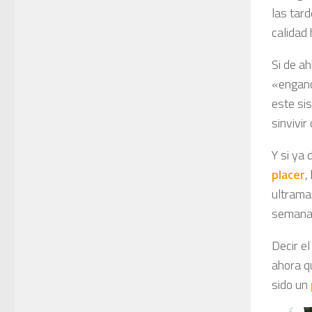
las tar
calidad
Si de a
«enganc
este sis
sinvivir 
Y si ya
placer
,
ultrama
semana
Decir el
ahora q
sido un