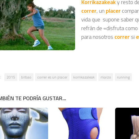
Korrikazakeak
y resto d
correr
, un
placer
compart
vida que supone saber q
refrán de «disfruta como
para nosotros
correr
si
e
:
2015
bilbao
correr es un placer
korrikazaleak
marzo
running
BIÉN TE PODRÍA GUSTAR...