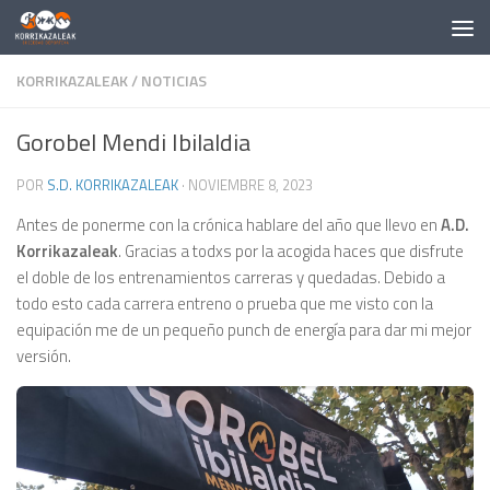
Saltar al contenido
KORRIKAZALEAK
/
NOTICIAS
Gorobel Mendi Ibilaldia
POR
S.D. KORRIKAZALEAK
·
NOVIEMBRE 8, 2023
Antes de ponerme con la crónica hablare del año que llevo en
A.D.
Korrikazaleak
. Gracias a todxs por la acogida haces que disfrute
el doble de los entrenamientos carreras y quedadas. Debido a
todo esto cada carrera entreno o prueba que me visto con la
equipación me de un pequeño punch de energía para dar mi mejor
versión.