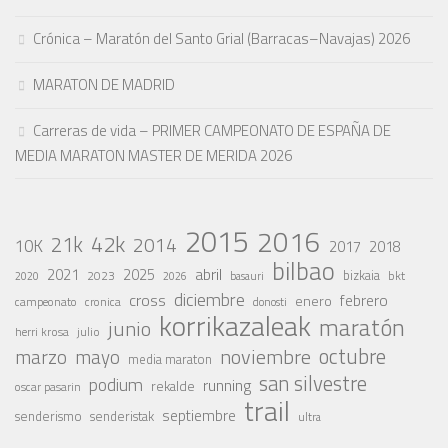
Crónica – Maratón del Santo Grial (Barracas–Navajas) 2026
MARATON DE MADRID
Carreras de vida – PRIMER CAMPEONATO DE ESPAÑA DE
MEDIA MARATON MASTER DE MERIDA 2026
2015
2016
42k
21k
2014
10K
2017
2018
bilbao
abril
2021
2025
2023
bizkaia
bkt
basauri
2020
2026
diciembre
cross
febrero
enero
campeonato
cronica
donosti
korrikazaleak
maratón
junio
julio
herri krosa
octubre
noviembre
marzo
mayo
media maraton
san silvestre
podium
running
rekalde
oscar pasarin
trail
septiembre
senderismo
senderistak
ultra