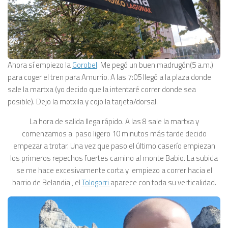
Ahora sí empiezo la
Gorobel
. Me pegó un buen madrugón(5 a.m.)
para coger el tren para Amurrio. A las 7:05 llegó a la plaza donde
sale la martxa (yo decido que la intentaré correr donde sea
posible). Dejo la motxila y cojo la tarjeta/dorsal.
La hora de salida llega rápido. A las 8 sale la martxa y
comenzamos a paso ligero 10 minutos más tarde decido
empezar a trotar. Una vez que paso el último caserío empiezan
los primeros repechos fuertes camino al monte Babio. La subida
se me hace excesivamente corta y empiezo a correr hacia el
barrio de Belandia , el
Tologorri
aparece con toda su verticalidad.