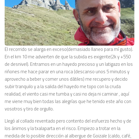
El recorrido se alarga en exceso(demasiado llaneo para mí gusto).
En el km 10 me advierten de que la subida es exigente(2k y +550
de desnivel). Entramos en un hayedo precioso y un latigazo en los
riñones me hace parar en una roca (descanso unos 5 minutos y
aprovecho a beber y comer unos dátiles) me recupero y decido
subir tranquilo y a la salida del hayedo me topo con la cruda
realidad, el viento casi me tumba y casi no deja ni caminar , aquí
me viene muy bien todas las alegrías que he tenido este año con
vosotros y tiro de orgullo.
Llegó al collado reventado pero contento del esfuerzo hecho y de
los ánimos y la txalaparta en el risco. Empiezo a trotar en la
medida de lo posible dirección al albergue de Goizale (caldo, café,