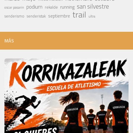
san silvestre
podium
running
rekalde
oscar pasarin
trail
septiembre
senderismo
senderistak
ultra
MÁS