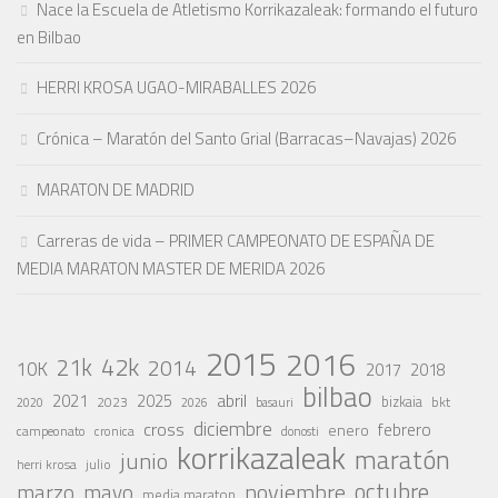
Nace la Escuela de Atletismo Korrikazaleak: formando el futuro
en Bilbao
HERRI KROSA UGAO-MIRABALLES 2026
Crónica – Maratón del Santo Grial (Barracas–Navajas) 2026
MARATON DE MADRID
Carreras de vida – PRIMER CAMPEONATO DE ESPAÑA DE
MEDIA MARATON MASTER DE MERIDA 2026
2015
2016
42k
21k
2014
10K
2017
2018
bilbao
abril
2021
2025
2023
bizkaia
bkt
basauri
2020
2026
diciembre
cross
febrero
enero
campeonato
cronica
donosti
korrikazaleak
maratón
junio
julio
herri krosa
octubre
noviembre
marzo
mayo
media maraton