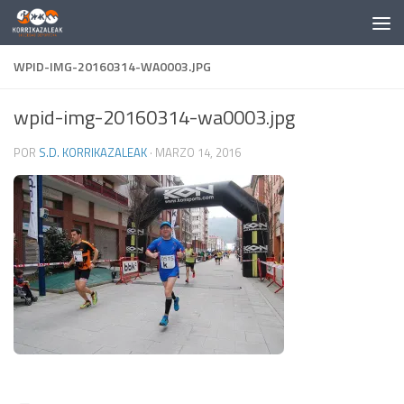
Saltar al contenido
WPID-IMG-20160314-WA0003.JPG
wpid-img-20160314-wa0003.jpg
POR
S.D. KORRIKAZALEAK
·
MARZO 14, 2016