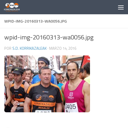
Saltar al contenido
WPID-IMG-20160313-WA0056.JPG
wpid-img-20160313-wa0056.jpg
POR
S.D. KORRIKAZALEAK
·
MARZO 14, 2016