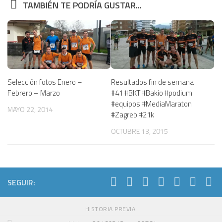
TAMBIÉN TE PODRÍA GUSTAR...
Resultados fin de semana
Selección fotos Enero –
#41 #BKT #Bakio #podium
Febrero – Marzo
#equipos #MediaMaraton
MAYO 22, 2014
#Zagreb #21k
OCTUBRE 13, 2015
SEGUIR:
HISTORIA PREVIA