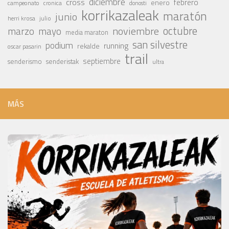
diciembre
cross
febrero
enero
campeonato
cronica
donosti
korrikazaleak
maratón
junio
julio
herri krosa
octubre
noviembre
marzo
mayo
media maraton
san silvestre
podium
running
rekalde
oscar pasarin
trail
septiembre
senderismo
senderistak
ultra
MÁS