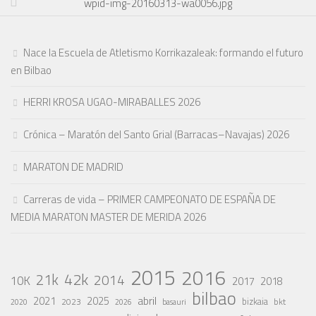
wpid-img-20160313-wa0056.jpg
Nace la Escuela de Atletismo Korrikazaleak: formando el futuro
en Bilbao
HERRI KROSA UGAO-MIRABALLES 2026
Crónica – Maratón del Santo Grial (Barracas–Navajas) 2026
MARATON DE MADRID
Carreras de vida – PRIMER CAMPEONATO DE ESPAÑA DE
MEDIA MARATON MASTER DE MERIDA 2026
2015
2016
42k
21k
2014
10K
2017
2018
bilbao
abril
2021
2025
2023
bizkaia
bkt
basauri
2020
2026