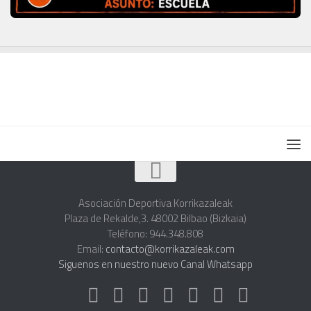
Asociación Deportiva Korrikazaleak
Plaza de Rekalde,3. 48002 Bilbao (Bizkaia)
Teléfono: 944.348.808
Email:
contacto@korrikazaleak.com
Siguenos en nuestro nuevo Canal Whatsapp