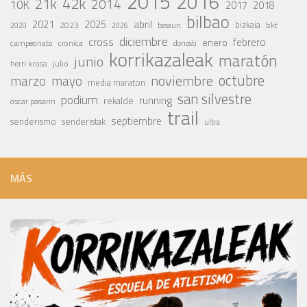
2015
2016
42k
21k
2014
10K
2017
2018
bilbao
abril
2021
2025
2023
bizkaia
bkt
basauri
2020
2026
diciembre
cross
febrero
enero
campeonato
cronica
donosti
korrikazaleak
maratón
junio
julio
herri krosa
octubre
noviembre
marzo
mayo
media maraton
san silvestre
podium
running
rekalde
oscar pasarin
trail
septiembre
senderismo
senderistak
ultra
MÁS