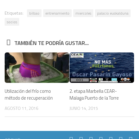
Etiquetas:
bilbao
entrenamiento
miercoles
palacio euskalduna
socios
TAMBIÉN TE PODRÍA GUSTAR...
2. etapa Marbella CEAR-
Utilización del frío como
Malaga Puerto de la Torre
método de recuperación
JUNIO 14, 2015
AGOSTO 11, 2016