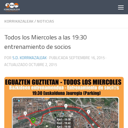
Saltar al contenido
KORRIKAZALEAK
/
NOTICIAS
Todos los Miercoles a las 19:30
entrenamiento de socios
POR
S.D. KORRIKAZALEAK
· PUBLICADA
SEPTIEMBRE 16, 2015
·
ACTUALIZADO
OCTUBRE 2, 2015