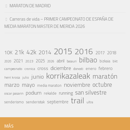
MARATON DE MADRID
Carreras de vida – PRIMER CAMPEONATO DE ESPAÑA DE
MEDIA MARATON MASTER DE MERIDA 2026
2015
2016
42k
21k
2014
10K
2017
2018
bilbao
abril
2021
2025
2023
bizkaia
bkt
basauri
2020
2026
diciembre
cross
febrero
enero
campeonato
cronica
donosti
korrikazaleak
maratón
junio
julio
herri krosa
octubre
noviembre
marzo
mayo
media maraton
san silvestre
podium
running
rekalde
oscar pasarin
trail
septiembre
senderismo
senderistak
ultra
MÁS