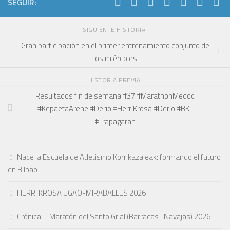
SEGUIR:
SIGUIENTE HISTORIA
Gran participación en el primer entrenamiento conjunto de
los miércoles
HISTORIA PREVIA
Resultados fin de semana #37 #MarathonMedoc
#KepaetaArene #Derio #HerriKrosa #Derio #BKT
#Trapagaran
Nace la Escuela de Atletismo Korrikazaleak: formando el futuro
en Bilbao
HERRI KROSA UGAO-MIRABALLES 2026
Crónica – Maratón del Santo Grial (Barracas–Navajas) 2026