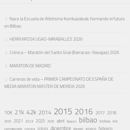
Nace la Escuela de Atletismo Korrikazaleak: formando el futuro
en Bilbao
HERRI KROSA UGAO-MIRABALLES 2026
Crónica – Maratón del Santo Grial (Barracas–Navajas) 2026
MARATON DE MADRID
Carreras de vida – PRIMER CAMPEONATO DE ESPAÑA DE
MEDIA MARATON MASTER DE MERIDA 2026
2015
2016
42k
21k
2014
10K
2017
2018
bilbao
abril
2021
2025
2023
bizkaia
bkt
basauri
2020
2026
diciembre
cross
febrero
enero
campeonato
cronica
donosti