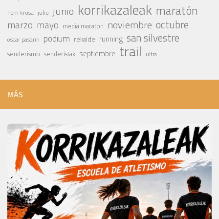
korrikazaleak
maratón
junio
julio
herri krosa
octubre
noviembre
marzo
mayo
media maraton
san silvestre
podium
running
rekalde
oscar pasarin
trail
septiembre
senderismo
senderistak
ultra
MÁS