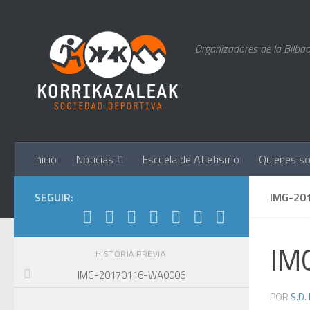
Saltar al contenido
Organizadores de la Bilbao
Inicio
Noticias
Escuela de Atletismo
Quienes s
SEGUIR:
IMG-20
IM
HISTORIA PREVIA
IMG-20170116-WA0006
POR
S.D.