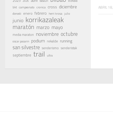
abril
2025
bizkaia
basauri
2026
diciembre
cross
ABRIL 18
bkt
campeonato
cronica
febrero
enero
julio
donosti
herri krosa
korrikazaleak
junio
maratón
marzo
mayo
octubre
noviembre
media maraton
podium
running
rekalde
oscar pasarin
san silvestre
senderismo
senderistak
trail
septiembre
ultra