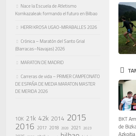
Nace la Escuela de Atletismo
Korrikazaleak: formando el futuro en Bilbao
HERRI KROSA UGAO-MIRABALLES 2026
Crónica – Maratón del Santo Grial
(Barracas–Navajas) 2026
MARATON DE MADRID
TAM
Carreras de vida – PRIMER CAMPEONATO
DE ESPAÑA DE MEDIA MARATON MASTER
DE MERIDA 2026
2015
42k
21k
2014
10K
BKT Arm
2016
de Bizka
2017
2018
2021
2023
2020
bilbao
Azkoitia 