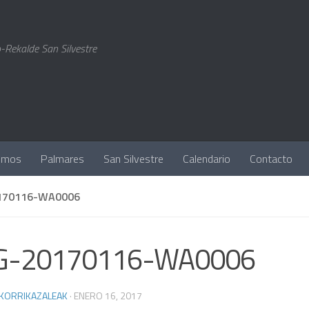
-Rekalde San Silvestre
omos
Palmares
San Silvestre
Calendario
Contacto
170116-WA0006
G-20170116-WA0006
 KORRIKAZALEAK
·
ENERO 16, 2017