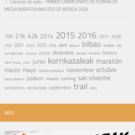
Carreras de vida – PRIMER CAMPEONATO DE ESPAÑA DE
MEDIA MARATON MASTER DE MERIDA 2026
2015
2016
42k
21k
2014
10K
2017
2018
bilbao
abril
2021
2025
2023
bizkaia
bkt
basauri
2020
2026
diciembre
cross
febrero
enero
campeonato
cronica
donosti
korrikazaleak
maratón
junio
julio
herri krosa
octubre
noviembre
marzo
mayo
media maraton
san silvestre
podium
running
rekalde
oscar pasarin
trail
septiembre
senderismo
senderistak
ultra
MÁS