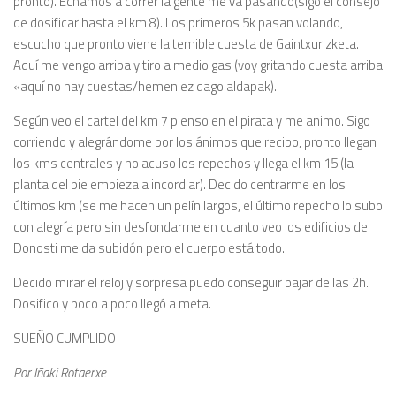
pronto). Echamos a correr la gente me va pasando(sigo el consejo
de dosificar hasta el km 8). Los primeros 5k pasan volando,
escucho que pronto viene la temible cuesta de Gaintxurizketa.
Aquí me vengo arriba y tiro a medio gas (voy gritando cuesta arriba
«aquí no hay cuestas/hemen ez dago aldapak).
Según veo el cartel del km 7 pienso en el pirata y me animo. Sigo
corriendo y alegrándome por los ánimos que recibo, pronto llegan
los kms centrales y no acuso los repechos y llega el km 15 (la
planta del pie empieza a incordiar). Decido centrarme en los
últimos km (se me hacen un pelín largos, el último repecho lo subo
con alegría pero sin desfondarme en cuanto veo los edificios de
Donosti me da subidón pero el cuerpo está todo.
Decido mirar el reloj y sorpresa puedo conseguir bajar de las 2h.
Dosifico y poco a poco llegó a meta.
SUEÑO CUMPLIDO
Por Iñaki Rotaerxe