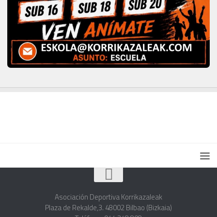
Asociación Deportiva Korrikazaleak
Plaza de Rekalde,3. 48002 Bilbao (Bizkaia)