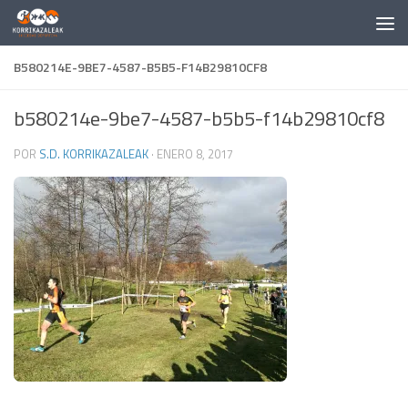
Saltar al contenido
B580214E-9BE7-4587-B5B5-F14B29810CF8
b580214e-9be7-4587-b5b5-f14b29810cf8
POR
S.D. KORRIKAZALEAK
·
ENERO 8, 2017