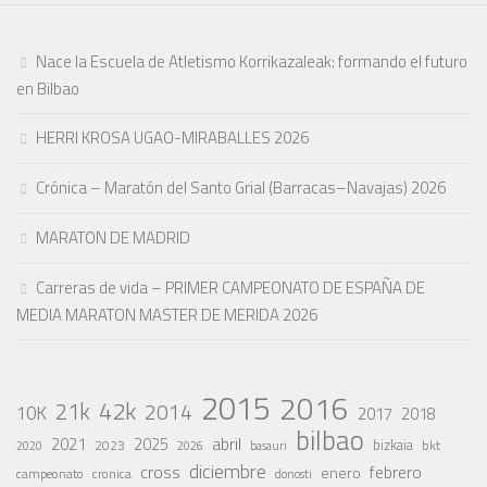
Nace la Escuela de Atletismo Korrikazaleak: formando el futuro
en Bilbao
HERRI KROSA UGAO-MIRABALLES 2026
Crónica – Maratón del Santo Grial (Barracas–Navajas) 2026
MARATON DE MADRID
Carreras de vida – PRIMER CAMPEONATO DE ESPAÑA DE
MEDIA MARATON MASTER DE MERIDA 2026
2015
2016
42k
21k
2014
10K
2017
2018
bilbao
abril
2021
2025
2023
bizkaia
bkt
basauri
2020
2026
diciembre
cross
febrero
enero
campeonato
cronica
donosti