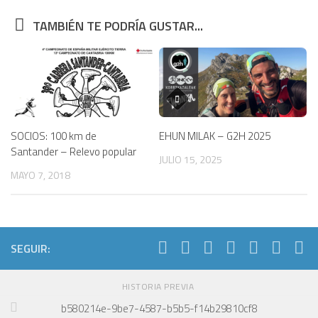
TAMBIÉN TE PODRÍA GUSTAR...
SOCIOS: 100 km de
EHUN MILAK – G2H 2025
Santander – Relevo popular
JULIO 15, 2025
MAYO 7, 2018
SEGUIR:
HISTORIA PREVIA
b580214e-9be7-4587-b5b5-f14b29810cf8