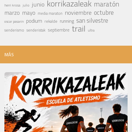
korrikazaleak
maratón
junio
julio
herri krosa
octubre
noviembre
marzo
mayo
media maraton
san silvestre
podium
running
rekalde
oscar pasarin
trail
septiembre
senderismo
senderistak
ultra
MÁS