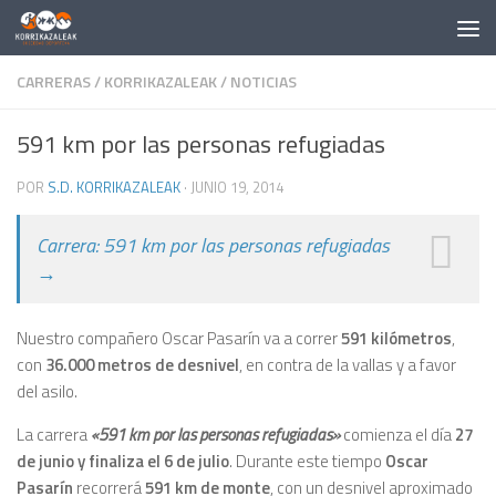
Saltar al contenido
CARRERAS
/
KORRIKAZALEAK
/
NOTICIAS
591 km por las personas refugiadas
POR
S.D. KORRIKAZALEAK
·
JUNIO 19, 2014
Carrera: 591 km por las personas refugiadas
→
Nuestro compañero Oscar Pasarín va a correr
591 kilómetros
,
con
36.000 metros de desnivel
, en contra de la vallas y a favor
del asilo.
La carrera
«591 km por las personas refugiadas»
comienza el día
27
de junio y finaliza el 6 de julio
. Durante este tiempo
Oscar
Pasarín
recorrerá
591 km de monte
, con un desnivel aproximado