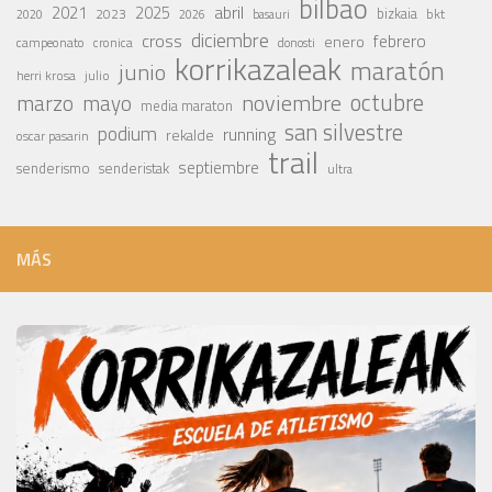
bilbao
abril
2021
2025
2023
bizkaia
bkt
basauri
2020
2026
diciembre
cross
febrero
enero
campeonato
cronica
donosti
korrikazaleak
maratón
junio
julio
herri krosa
octubre
noviembre
marzo
mayo
media maraton
san silvestre
podium
running
rekalde
oscar pasarin
trail
septiembre
senderismo
senderistak
ultra
MÁS