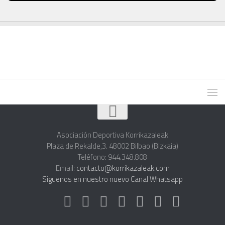
Asociación Deportiva Korrikazaleak
Plaza de Rekalde,3. 48002 Bilbao (Bizkaia)
Teléfono: 944.348.808
Email:
contacto@korrikazaleak.com
Siguenos en nuestro nuevo Canal Whatsapp