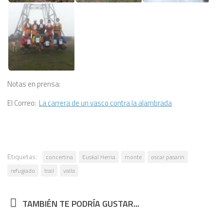
Notas en prensa:
El Correo:
La carrera de un vasco contra la alambrada
Etiquetas:
concertina
Euskal Herria
monte
oscar pasarin
refugiado
trail
valla
TAMBIÉN TE PODRÍA GUSTAR...