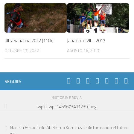
UltraSanabria 2022 (110k)
Jabalí Trail VII – 2017
OCTUBRE 17, 2022
AGOSTO 16, 2017
SEGUIR:
HISTORIA PREVIA
wpid-wp-1459673411239.jpeg
Nace la Escuela de Atletismo Korrikazaleak: formando el futuro