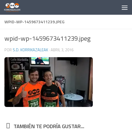
Saltar al contenido
WPID-WP-1459673411239.JPEG
wpid-wp-1459673411239.jpeg
POR
S.D. KORRIKAZALEAK
·
ABRIL 3, 2016
TAMBIÉN TE PODRÍA GUSTAR...