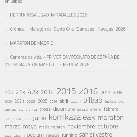
en Bilbao
HERRI KROSA UGAO-MIRABALLES 2026
Crónica – Maratón del Santo Grial (Barracas–Navajas) 2026
MARATON DE MADRID
Carreras de vida – PRIMER CAMPEONATO DE ESPAÑA DE
MEDIA MARATON MASTER DE MERIDA 2026
2015
2016
42k
21k
2014
10K
2017
2018
bilbao
abril
2021
2025
2023
bizkaia
bkt
basauri
2020
2026
diciembre
cross
febrero
enero
campeonato
cronica
donosti
korrikazaleak
maratón
junio
julio
herri krosa
octubre
noviembre
marzo
mayo
media maraton
san silvestre
podium
running
rekalde
oscar pasarin