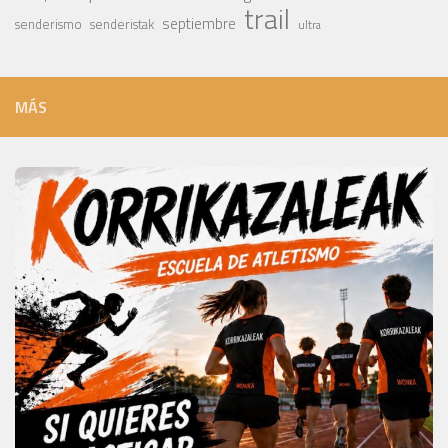
trail
septiembre
senderismo
senderistak
ultra
MÁS