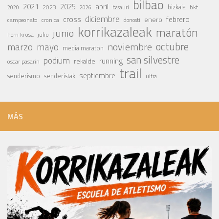
bilbao
abril
2021
2025
2023
bizkaia
bkt
basauri
2020
2026
diciembre
cross
febrero
enero
campeonato
cronica
donosti
korrikazaleak
maratón
junio
julio
herri krosa
octubre
noviembre
marzo
mayo
media maraton
san silvestre
podium
running
rekalde
oscar pasarin
trail
septiembre
senderismo
senderistak
ultra
MÁS