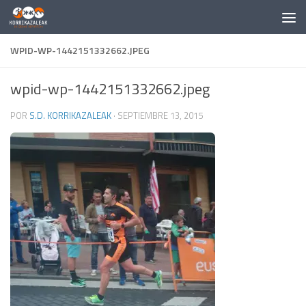
Saltar al contenido
WPID-WP-1442151332662.JPEG
wpid-wp-1442151332662.jpeg
POR
S.D. KORRIKAZALEAK
·
SEPTIEMBRE 13, 2015