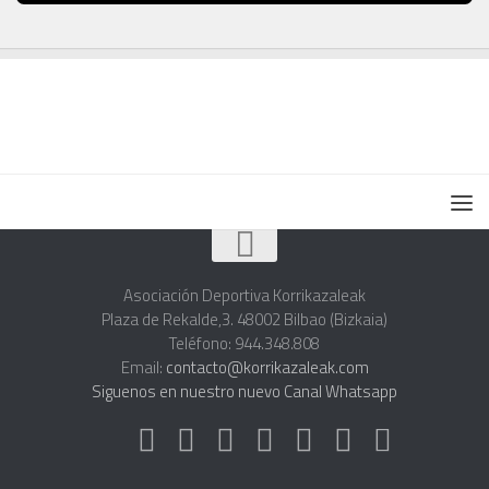
Asociación Deportiva Korrikazaleak
Plaza de Rekalde,3. 48002 Bilbao (Bizkaia)
Teléfono: 944.348.808
Email:
contacto@korrikazaleak.com
Siguenos en nuestro nuevo Canal Whatsapp