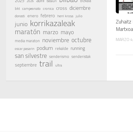
abril
2025
bizkaia
basauri
2026
diciembre
cross
bkt
campeonato
cronica
febrero
enero
julio
donosti
herri krosa
korrikazaleak
Zuhaitz
junio
Martxoa
maratón
marzo
mayo
octubre
noviembre
MARZO 4
media maraton
podium
running
rekalde
oscar pasarin
san silvestre
senderismo
senderistak
trail
septiembre
ultra