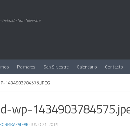
-Rekalde San Silvestre
omos
Palmares
San Silvestre
Calendario
Contacto
P-1434903784575.JPEG
id-wp-1434903784575.jp
 KORRIKAZALEAK
·
JUNIO 21, 2015