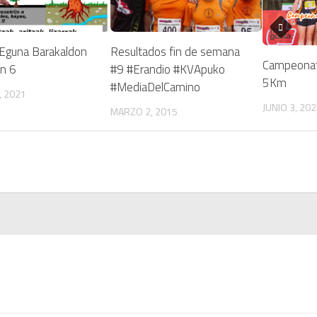
 Eguna Barakaldon
Resultados fin de semana
Campeonat
n 6
#9 #Erandio #KVApuko
5Km
#MediaDelCamino
, 2021
JUNIO 3, 20
MARZO 2, 2015