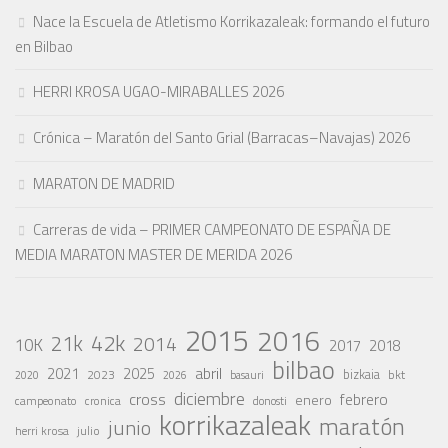
Nace la Escuela de Atletismo Korrikazaleak: formando el futuro
en Bilbao
HERRI KROSA UGAO-MIRABALLES 2026
Crónica – Maratón del Santo Grial (Barracas–Navajas) 2026
MARATON DE MADRID
Carreras de vida – PRIMER CAMPEONATO DE ESPAÑA DE
MEDIA MARATON MASTER DE MERIDA 2026
2015
2016
42k
21k
2014
10K
2017
2018
bilbao
abril
2021
2025
2023
bizkaia
bkt
basauri
2020
2026
diciembre
cross
febrero
enero
campeonato
cronica
donosti
korrikazaleak
maratón
junio
julio
herri krosa