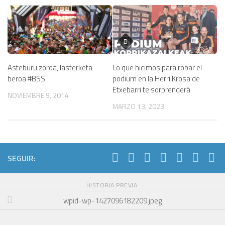
Asteburu zoroa, lasterketa
Lo que hicimos para robar el
beroa #BSS
podium en la Herri Krosa de
Etxebarri te sorprenderá
NOVIEMBRE 9, 2014
MARZO 13, 2023
SEGUIR:
HISTORIA PREVIA
wpid-wp-1427096182209.jpeg