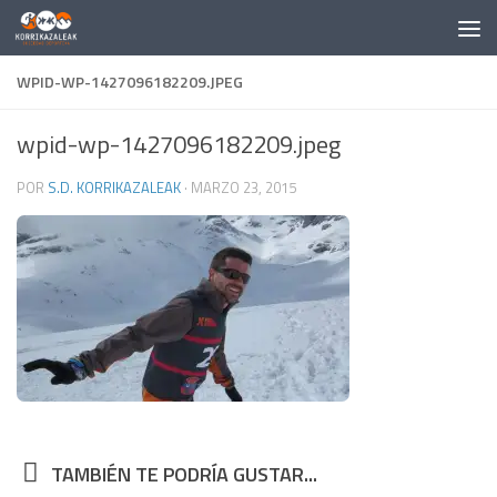
Saltar al contenido
WPID-WP-1427096182209.JPEG
wpid-wp-1427096182209.jpeg
POR
S.D. KORRIKAZALEAK
·
MARZO 23, 2015
TAMBIÉN TE PODRÍA GUSTAR...