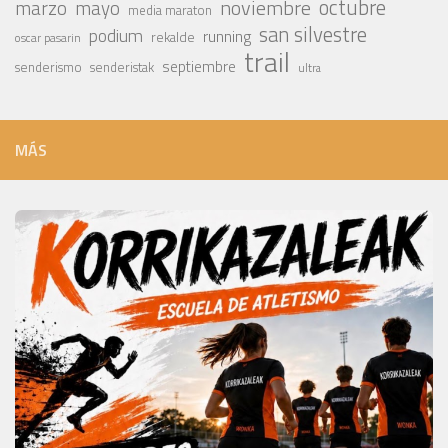
octubre
noviembre
marzo
mayo
media maraton
san silvestre
podium
running
rekalde
oscar pasarin
trail
septiembre
senderismo
senderistak
ultra
MÁS