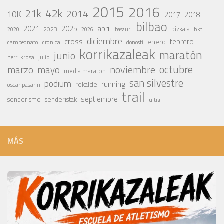
2015
2016
42k
21k
2014
10K
2017
2018
bilbao
abril
2021
2025
2023
bizkaia
bkt
basauri
2020
2026
diciembre
cross
febrero
enero
campeonato
cronica
donosti
korrikazaleak
maratón
junio
julio
herri krosa
octubre
noviembre
marzo
mayo
media maraton
san silvestre
podium
running
rekalde
oscar pasarin
trail
septiembre
senderismo
senderistak
ultra
MÁS