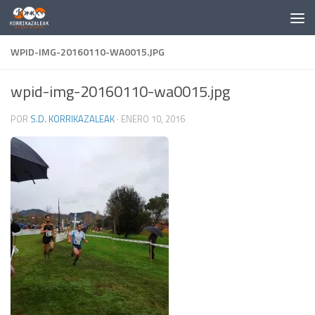
Saltar al contenido
WPID-IMG-20160110-WA0015.JPG
wpid-img-20160110-wa0015.jpg
POR
S.D. KORRIKAZALEAK
·
ENERO 10, 2016