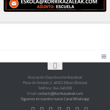
Asociación Deportiva Korrikazaleak
Plaza de Rekalde,3. 48002 Bilbao (Bizkaia)
Teléfono: 944.348.808
Email:
contacto@korrikazaleak.com
Siguenos en nuestro nuevo Canal Whatsapp