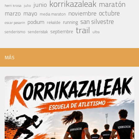
korrikazaleak
maratón
junio
julio
herri krosa
octubre
noviembre
marzo
mayo
media maraton
san silvestre
podium
running
rekalde
oscar pasarin
trail
septiembre
senderismo
senderistak
ultra
MÁS