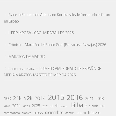
Nace la Escuela de Atletismo Korrikazaleak: formando el futuro
en Bilbao
HERRI KROSA UGAO-MIRABALLES 2026
Crónica – Maratón del Santo Grial (Barracas–Navajas) 2026
MARATON DE MADRID
Carreras de vida – PRIMER CAMPEONATO DE ESPAÑA DE
MEDIA MARATON MASTER DE MERIDA 2026
2015
2016
42k
21k
2014
10K
2017
2018
bilbao
abril
2021
2025
2023
bizkaia
bkt
basauri
2020
2026
diciembre
cross
febrero
enero
campeonato
cronica
donosti