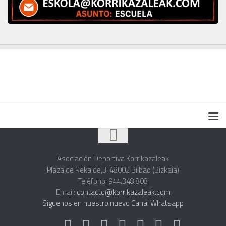
Asociación Deportiva Korrikazaleak
Plaza de Rekalde,3. 48002 Bilbao (Bizkaia)
Teléfono: 944.348.808
Email:
contacto@korrikazaleak.com
Siguenos en nuestro nuevo Canal Whatsapp