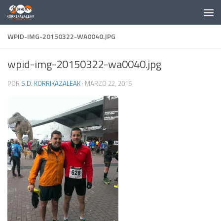
Saltar al contenido
WPID-IMG-20150322-WA0040.JPG
wpid-img-20150322-wa0040.jpg
POR
S.D. KORRIKAZALEAK
·
MARZO 22, 2015