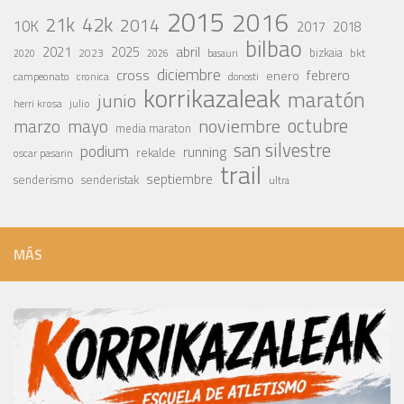
2015
2016
42k
21k
2014
10K
2017
2018
bilbao
abril
2021
2025
2023
bizkaia
bkt
basauri
2020
2026
diciembre
cross
febrero
enero
campeonato
cronica
donosti
korrikazaleak
maratón
junio
julio
herri krosa
octubre
noviembre
marzo
mayo
media maraton
san silvestre
podium
running
rekalde
oscar pasarin
trail
septiembre
senderismo
senderistak
ultra
MÁS