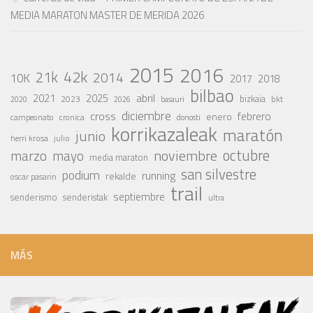
MEDIA MARATON MASTER DE MERIDA 2026
2015
2016
42k
21k
2014
10K
2017
2018
bilbao
abril
2021
2025
2023
bizkaia
bkt
basauri
2020
2026
diciembre
cross
febrero
enero
campeonato
cronica
donosti
korrikazaleak
maratón
junio
julio
herri krosa
octubre
noviembre
marzo
mayo
media maraton
san silvestre
podium
running
rekalde
oscar pasarin
trail
septiembre
senderismo
senderistak
ultra
MÁS