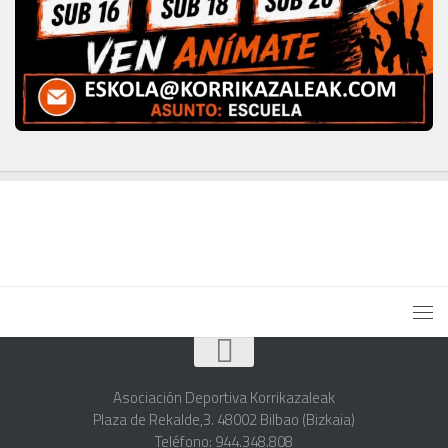
Asociación Deportiva Korrikazaleak
Plaza de Rekalde,3. 48002 Bilbao (Bizkaia)
Teléfono: 944.348.808