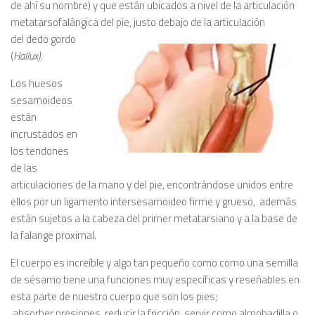
de ahí su nombre) y que están ubicados a nivel de la articulación
metatarsofalángica del pie, justo debajo de la articulación
del dedo gordo
(
Hallux)
.
Los huesos
sesamoideos
están
incrustados en
los tendones
de las
articulaciones de la mano y del pie, encontrándose unidos entre
ellos por un ligamento intersesamoideo firme y grueso, además
están sujetos a la cabeza del primer metatarsiano y a la base de
la falange proximal.
El cuerpo es increíble y algo tan pequeño como como una semilla
de sésamo tiene una funciones muy específicas y reseñables en
esta parte de nuestro cuerpo que son los pies;
absorber presiones, reducir la fricción, servir como almohadilla o