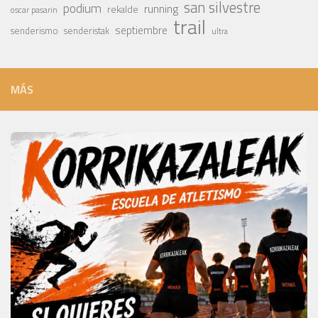
san silvestre
podium
running
rekalde
oscar pasarin
trail
septiembre
senderismo
senderistak
ultra
MÁS