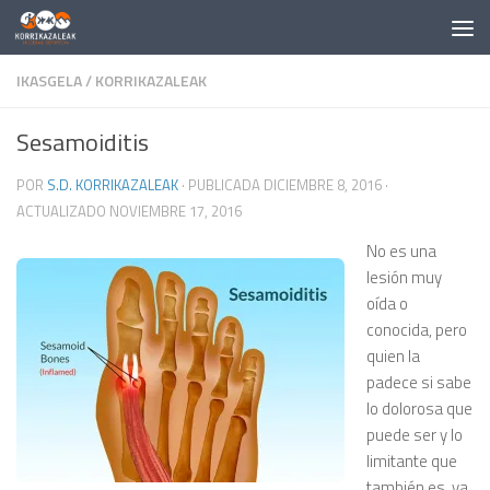
Saltar al contenido
IKASGELA
/
KORRIKAZALEAK
Sesamoiditis
POR
S.D. KORRIKAZALEAK
· PUBLICADA
DICIEMBRE 8, 2016
·
ACTUALIZADO
NOVIEMBRE 17, 2016
No es una
lesión muy
oída o
conocida, pero
quien la
padece si sabe
lo dolorosa que
puede ser y lo
limitante que
también es, ya