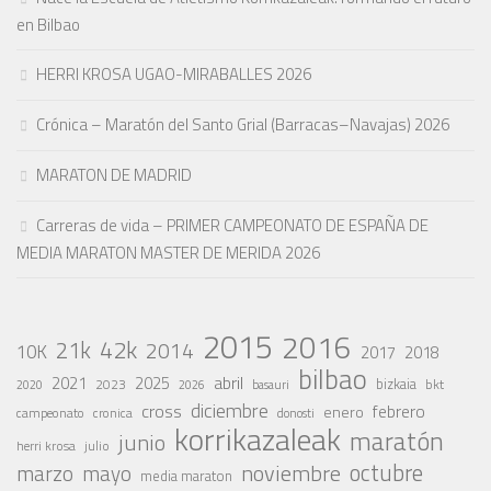
en Bilbao
HERRI KROSA UGAO-MIRABALLES 2026
Crónica – Maratón del Santo Grial (Barracas–Navajas) 2026
MARATON DE MADRID
Carreras de vida – PRIMER CAMPEONATO DE ESPAÑA DE
MEDIA MARATON MASTER DE MERIDA 2026
2015
2016
42k
21k
2014
10K
2017
2018
bilbao
abril
2021
2025
2023
bizkaia
bkt
basauri
2020
2026
diciembre
cross
febrero
enero
campeonato
cronica
donosti
korrikazaleak
maratón
junio
julio
herri krosa
octubre
noviembre
marzo
mayo
media maraton