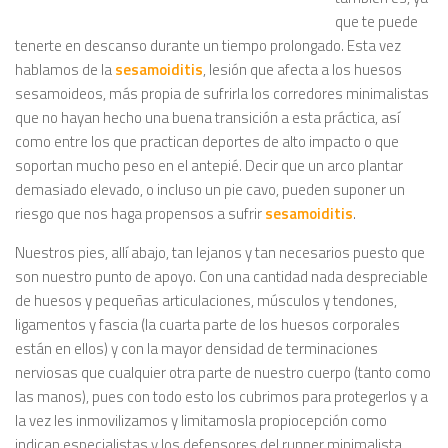
que te puede
tenerte en descanso durante un tiempo prolongado. Esta vez
hablamos de la
sesamoiditis
, lesión que afecta a los huesos
sesamoideos, más propia de sufrirla los corredores minimalistas
que no hayan hecho una buena transición a esta práctica, así
como entre los que practican deportes de alto impacto o que
soportan mucho peso en el antepié. Decir que un arco plantar
demasiado elevado, o incluso un pie cavo, pueden suponer un
riesgo que nos haga propensos a sufrir
sesamoiditis
.
Nuestros pies, allí abajo, tan lejanos y tan necesarios puesto que
son nuestro punto de apoyo. Con una cantidad nada despreciable
de huesos y pequeñas articulaciones, músculos y tendones,
ligamentos y fascia (la cuarta parte de los huesos corporales
están en ellos) y con la mayor densidad de terminaciones
nerviosas que cualquier otra parte de nuestro cuerpo (tanto como
las manos), pues con todo esto los cubrimos para protegerlos y a
la vez les inmovilizamos y limitamosla propiocepción como
indican especialistas y los defensores del runner minimalista.