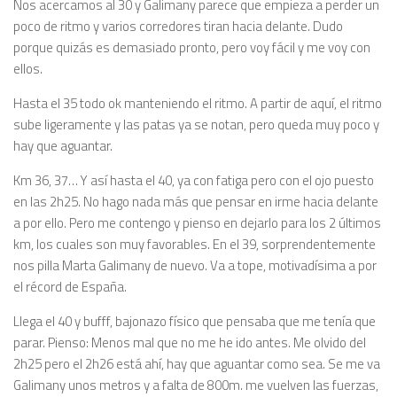
Nos acercamos al 30 y Galimany parece que empieza a perder un
poco de ritmo y varios corredores tiran hacia delante. Dudo
porque quizás es demasiado pronto, pero voy fácil y me voy con
ellos.
Hasta el 35 todo ok manteniendo el ritmo. A partir de aquí, el ritmo
sube ligeramente y las patas ya se notan, pero queda muy poco y
hay que aguantar.
Km 36, 37… Y así hasta el 40, ya con fatiga pero con el ojo puesto
en las 2h25. No hago nada más que pensar en irme hacia delante
a por ello. Pero me contengo y pienso en dejarlo para los 2 últimos
km, los cuales son muy favorables. En el 39, sorprendentemente
nos pilla Marta Galimany de nuevo. Va a tope, motivadísima a por
el récord de España.
Llega el 40 y bufff, bajonazo físico que pensaba que me tenía que
parar. Pienso: Menos mal que no me he ido antes. Me olvido del
2h25 pero el 2h26 está ahí, hay que aguantar como sea. Se me va
Galimany unos metros y a falta de 800m. me vuelven las fuerzas,