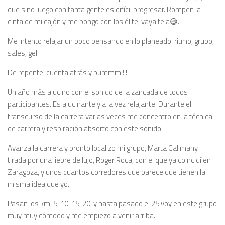
que sino luego con tanta gente es difícil progresar. Rompen la
cinta de mi cajón y me pongo con los élite, vaya tela😅.
Me intento relajar un poco pensando en lo planeado: ritmo, grupo,
sales, gel…
De repente, cuenta atrás y pummm!!!!
Un año más alucino con el sonido de la zancada de todos
participantes. Es alucinante y a la vez relajante. Durante el
transcurso de la carrera varias veces me concentro en la técnica
de carrera y respiración absorto con este sonido.
Avanza la carrera y pronto localizo mi grupo, Marta Galimany
tirada por una liebre de lujo, Roger Roca, con el que ya coincidí en
Zaragoza, y unos cuantos corredores que parece que tienen la
misma idea que yo.
Pasan los km, 5, 10, 15, 20, y hasta pasado el 25 voy en este grupo
muy muy cómodo y me empiezo a venir arriba.