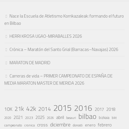
Nace la Escuela de Atletismo Korrikazaleak: formando el futuro
en Bilbao
HERRI KROSA UGAO-MIRABALLES 2026
Crónica – Maratón del Santo Grial (Barracas–Navajas) 2026
MARATON DE MADRID
Carreras de vida – PRIMER CAMPEONATO DE ESPAÑA DE
MEDIA MARATON MASTER DE MERIDA 2026
2015
2016
42k
21k
2014
10K
2017
2018
bilbao
abril
2021
2025
2023
bizkaia
bkt
basauri
2020
2026
diciembre
cross
febrero
enero
campeonato
cronica
donosti