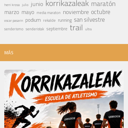
korrikazaleak
maratón
junio
julio
herri krosa
octubre
noviembre
marzo
mayo
media maraton
san silvestre
podium
running
rekalde
oscar pasarin
trail
septiembre
senderismo
senderistak
ultra
MÁS