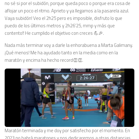
no sé si por el subidón, porque queda poco o porque era cosa de
aflojar un poco el ritmo. Aprieto y ya llegamos a la pasarela azul.
Vaya subidón! Veo el 2h25 pero es imposible, disfruto lo que
puedo de los últimos metros y 2h26’25, mmp y más que
contento!! He cumplido el objetivo con creces 💪🎉.
Nada más terminar voy a darle la enhorabuena a Marta Galimany.
¡Qué menos! Me ha ayudado tanto en la media como en la
maratón y encima ha hecho record👏👏.
Maratón terminada y me doy por satisfecho por el momento. En
2023 no habrá maratones y nos dedicaremos a otras distancias