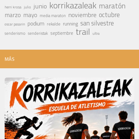
korrikazaleak
maratón
junio
julio
herri krosa
octubre
noviembre
marzo
mayo
media maraton
san silvestre
podium
running
rekalde
oscar pasarin
trail
septiembre
senderismo
senderistak
ultra
MÁS