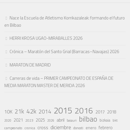
Nace la Escuela de Atletismo Korrikazaleak: formando el futuro
en Bilbao
HERRI KROSA UGAO-MIRABALLES 2026
Crónica – Maratón del Santo Grial (Barracas–Navajas) 2026
MARATON DE MADRID
Carreras de vida – PRIMER CAMPEONATO DE ESPAÑA DE
MEDIA MARATON MASTER DE MERIDA 2026
2015
2016
42k
21k
2014
10K
2017
2018
bilbao
abril
2021
2025
2023
bizkaia
bkt
basauri
2020
2026
diciembre
cross
febrero
enero
campeonato
cronica
donosti