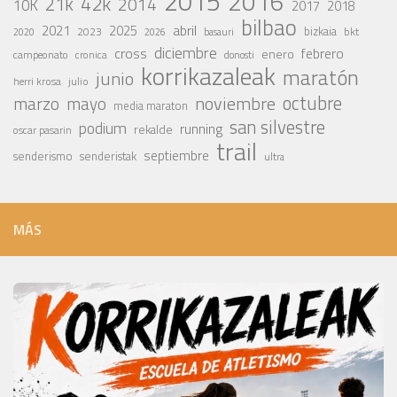
2015
2016
42k
21k
2014
10K
2017
2018
bilbao
abril
2021
2025
2023
bizkaia
bkt
basauri
2020
2026
diciembre
cross
febrero
enero
campeonato
cronica
donosti
korrikazaleak
maratón
junio
julio
herri krosa
octubre
noviembre
marzo
mayo
media maraton
san silvestre
podium
running
rekalde
oscar pasarin
trail
septiembre
senderismo
senderistak
ultra
MÁS