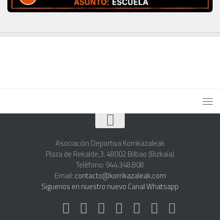
Asociación Deportiva Korrikazaleak
Plaza de Rekalde,3. 48002 Bilbao (Bizkaia)
Teléfono: 944.348.808
Email:
contacto@korrikazaleak.com
Siguenos en nuestro nuevo Canal Whatsapp