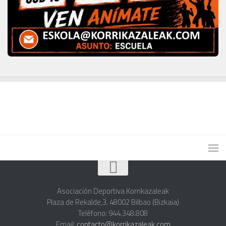
Asociación Deportiva Korrikazaleak
Plaza de Rekalde,3. 48002 Bilbao (Bizkaia)
Teléfono: 944.348.808
Email:
contacto@korrikazaleak.com