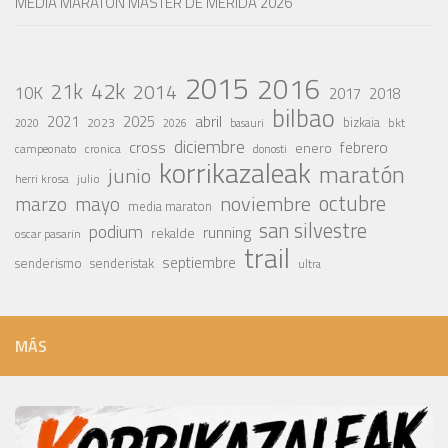
MEDIA MARATON MASTER DE MERIDA 2026
2015
2016
42k
21k
2014
10K
2017
2018
bilbao
abril
2021
2025
2023
bizkaia
bkt
basauri
2020
2026
diciembre
cross
febrero
enero
campeonato
cronica
donosti
korrikazaleak
maratón
junio
julio
herri krosa
octubre
noviembre
marzo
mayo
media maraton
san silvestre
podium
running
rekalde
oscar pasarin
trail
septiembre
senderismo
senderistak
ultra
MÁS