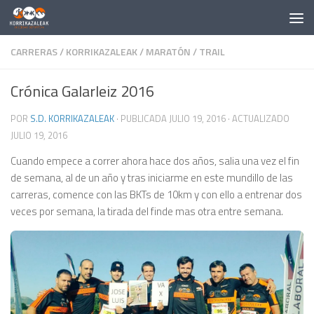
Saltar al contenido
CARRERAS
/
KORRIKAZALEAK
/
MARATÓN
/
TRAIL
Crónica Galarleiz 2016
POR
S.D. KORRIKAZALEAK
· PUBLICADA
JULIO 19, 2016
· ACTUALIZADO
JULIO 19, 2016
Cuando empece a correr ahora hace dos años, salia una vez el fin
de semana, al de un año y tras iniciarme en este mundillo de las
carreras, comence con las BKTs de 10km y con ello a entrenar dos
veces por semana, la tirada del finde mas otra entre semana.