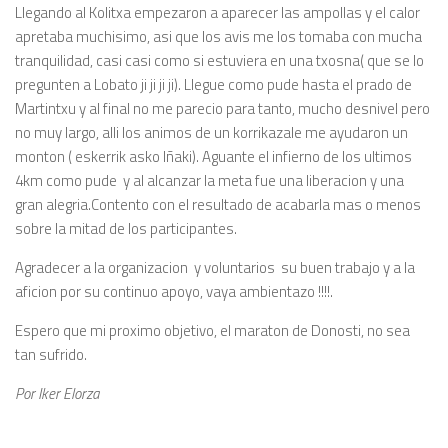
Llegando al Kolitxa empezaron a aparecer las ampollas y el calor
apretaba muchisimo, asi que los avis me los tomaba con mucha
tranquilidad, casi casi como si estuviera en una txosna( que se lo
pregunten a Lobato ji ji ji ji). Llegue como pude hasta el prado de
Martintxu y al final no me parecio para tanto, mucho desnivel pero
no muy largo, alli los animos de un korrikazale me ayudaron un
monton ( eskerrik asko Iñaki). Aguante el infierno de los ultimos
4km como pude y al alcanzar la meta fue una liberacion y una
gran alegria.Contento con el resultado de acabarla mas o menos
sobre la mitad de los participantes.
Agradecer a la organizacion y voluntarios su buen trabajo y a la
aficion por su continuo apoyo, vaya ambientazo !!!!.
Espero que mi proximo objetivo, el maraton de Donosti, no sea
tan sufrido.
Por Iker Elorza