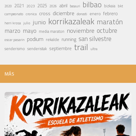
bilbao
abril
2021
2025
2023
bizkaia
bkt
basauri
2020
2026
diciembre
cross
febrero
enero
campeonato
cronica
donosti
korrikazaleak
maratón
junio
julio
herri krosa
octubre
noviembre
marzo
mayo
media maraton
san silvestre
podium
running
rekalde
oscar pasarin
trail
septiembre
senderismo
senderistak
ultra
MÁS