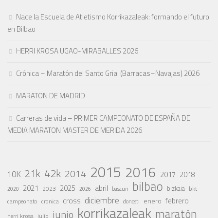
Nace la Escuela de Atletismo Korrikazaleak: formando el futuro
en Bilbao
HERRI KROSA UGAO-MIRABALLES 2026
Crónica – Maratón del Santo Grial (Barracas–Navajas) 2026
MARATON DE MADRID
Carreras de vida – PRIMER CAMPEONATO DE ESPAÑA DE
MEDIA MARATON MASTER DE MERIDA 2026
2015
2016
42k
21k
2014
10K
2017
2018
bilbao
abril
2021
2025
2023
bizkaia
bkt
basauri
2020
2026
diciembre
cross
febrero
enero
campeonato
cronica
donosti
korrikazaleak
maratón
junio
julio
herri krosa