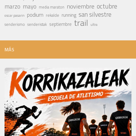
octubre
noviembre
marzo
mayo
media maraton
san silvestre
podium
running
rekalde
oscar pasarin
trail
septiembre
senderismo
senderistak
ultra
MÁS