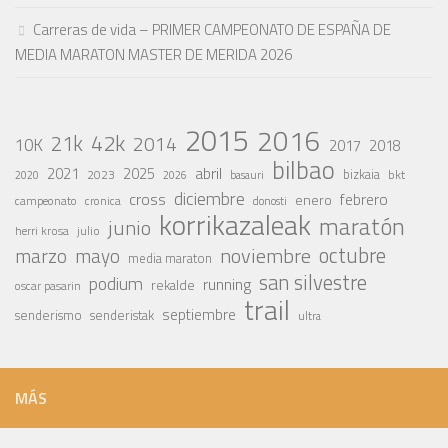
Carreras de vida – PRIMER CAMPEONATO DE ESPAÑA DE
MEDIA MARATON MASTER DE MERIDA 2026
2015
2016
42k
21k
2014
10K
2017
2018
bilbao
abril
2021
2025
2023
bizkaia
bkt
basauri
2020
2026
diciembre
cross
febrero
enero
campeonato
cronica
donosti
korrikazaleak
maratón
junio
julio
herri krosa
octubre
noviembre
marzo
mayo
media maraton
san silvestre
podium
running
rekalde
oscar pasarin
trail
septiembre
senderismo
senderistak
ultra
MÁS