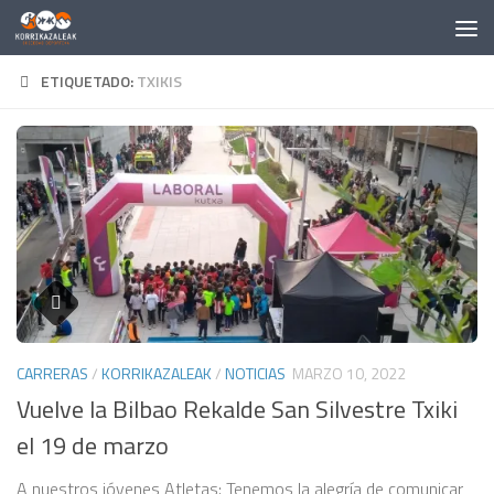
Saltar al contenido
ETIQUETADO:
TXIKIS
CARRERAS
/
KORRIKAZALEAK
/
NOTICIAS
MARZO 10, 2022
Vuelve la Bilbao Rekalde San Silvestre Txiki
el 19 de marzo
A nuestros jóvenes Atletas: Tenemos la alegría de comunicar