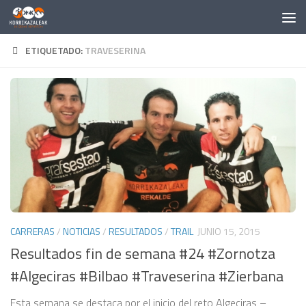
Saltar al contenido
ETIQUETADO:
TRAVESERINA
CARRERAS
/
NOTICIAS
/
RESULTADOS
/
TRAIL
JUNIO 15, 2015
Resultados fin de semana #24 #Zornotza
#Algeciras #Bilbao #Traveserina #Zierbana
Esta semana se destaca por el inicio del reto Algeciras –