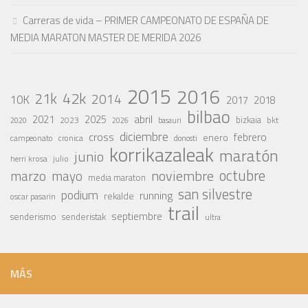
Carreras de vida – PRIMER CAMPEONATO DE ESPAÑA DE
MEDIA MARATON MASTER DE MERIDA 2026
2015
2016
42k
21k
2014
10K
2017
2018
bilbao
abril
2021
2025
2023
bizkaia
bkt
basauri
2020
2026
diciembre
cross
febrero
enero
campeonato
cronica
donosti
korrikazaleak
maratón
junio
julio
herri krosa
octubre
noviembre
marzo
mayo
media maraton
san silvestre
podium
running
rekalde
oscar pasarin
trail
septiembre
senderismo
senderistak
ultra
MÁS