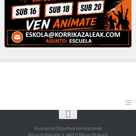
Asociación Deportiva Korrikazaleak
Plaza de Rekalde,3. 48002 Bilbao (Bizkaia)