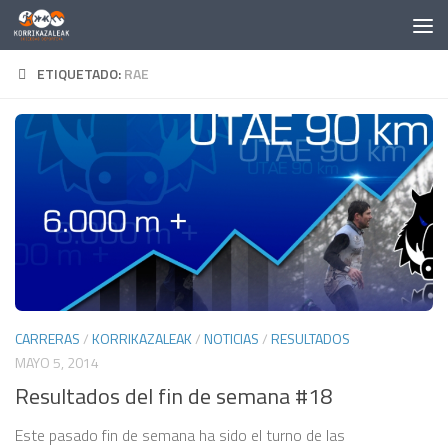
Saltar al contenido
ETIQUETADO:
RAE
CARRERAS
/
KORRIKAZALEAK
/
NOTICIAS
/
RESULTADOS
MAYO 5, 2014
Resultados del fin de semana #18
Este pasado fin de semana ha sido el turno de las