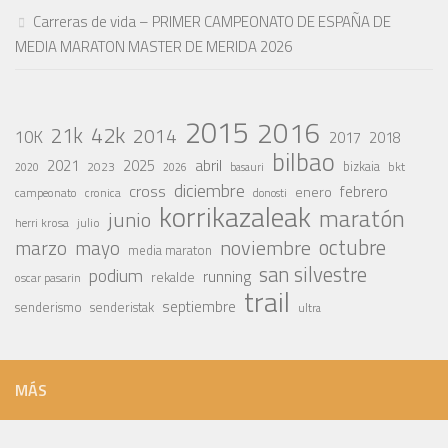
Carreras de vida – PRIMER CAMPEONATO DE ESPAÑA DE
MEDIA MARATON MASTER DE MERIDA 2026
2015
2016
42k
21k
2014
10K
2017
2018
bilbao
abril
2021
2025
2023
bizkaia
bkt
basauri
2020
2026
diciembre
cross
febrero
enero
campeonato
cronica
donosti
korrikazaleak
maratón
junio
julio
herri krosa
octubre
noviembre
marzo
mayo
media maraton
san silvestre
podium
running
rekalde
oscar pasarin
trail
septiembre
senderismo
senderistak
ultra
MÁS