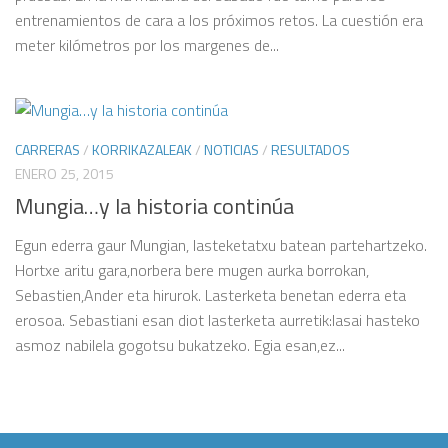
entrenamientos de cara a los próximos retos. La cuestión era
meter kilómetros por los margenes de...
CARRERAS
/
KORRIKAZALEAK
/
NOTICIAS
/
RESULTADOS
ENERO 25, 2015
Mungia…y la historia continúa
Egun ederra gaur Mungian, lasteketatxu batean partehartzeko.
Hortxe aritu gara,norbera bere mugen aurka borrokan,
Sebastien,Ander eta hirurok. Lasterketa benetan ederra eta
erosoa. Sebastiani esan diot lasterketa aurretik:lasai hasteko
asmoz nabilela gogotsu bukatzeko. Egia esan,ez...