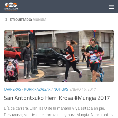
Saltar al contenido
ETIQUETADO:
MUNGIA
CARRERAS
/
KORRIKAZALEAK
/
NOTICIAS
ENERO 16, 2017
San Antontxuko Herri Krosa #Mungia 2017
Día de carrera. Eran las 8 de la mañana y ya estaba en pie.
Desayunar, vestirse de korrikazale y para Mungia. Nunca antes