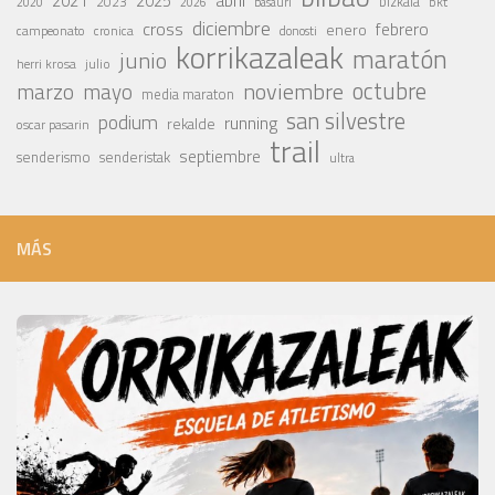
abril
2021
2025
2023
bizkaia
bkt
basauri
2020
2026
diciembre
cross
febrero
enero
campeonato
cronica
donosti
korrikazaleak
maratón
junio
julio
herri krosa
octubre
noviembre
marzo
mayo
media maraton
san silvestre
podium
running
rekalde
oscar pasarin
trail
septiembre
senderismo
senderistak
ultra
MÁS