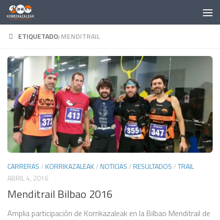
Saltar al contenido
ETIQUETADO:
MENDITRAIL
CARRERAS
/
KORRIKAZALEAK
/
NOTICIAS
/
RESULTADOS
/
TRAIL
ABRIL 4, 2016
Menditrail Bilbao 2016
Amplia participación de Korrikazaleak en la Bilbao Menditrail de