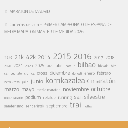
MARATON DE MADRID
Carreras de vida – PRIMER CAMPEONATO DE ESPAÑA DE
MEDIA MARATON MASTER DE MERIDA 2026
2015
2016
42k
21k
2014
10K
2017
2018
bilbao
abril
2021
2025
2023
bizkaia
bkt
basauri
2020
2026
diciembre
cross
febrero
enero
campeonato
cronica
donosti
korrikazaleak
maratón
junio
julio
herri krosa
octubre
noviembre
marzo
mayo
media maraton
san silvestre
podium
running
rekalde
oscar pasarin
trail
septiembre
senderismo
senderistak
ultra