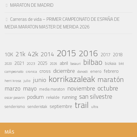
MARATON DE MADRID
Carreras de vida – PRIMER CAMPEONATO DE ESPAÑA DE
MEDIA MARATON MASTER DE MERIDA 2026
2015
2016
42k
21k
2014
10K
2017
2018
bilbao
abril
2021
2025
2023
bizkaia
bkt
basauri
2020
2026
diciembre
cross
febrero
enero
campeonato
cronica
donosti
korrikazaleak
maratón
junio
julio
herri krosa
octubre
noviembre
marzo
mayo
media maraton
san silvestre
podium
running
rekalde
oscar pasarin
trail
septiembre
senderismo
senderistak
ultra
MÁS