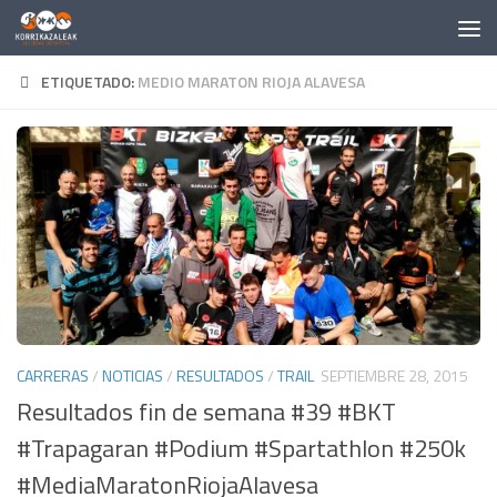
Saltar al contenido
ETIQUETADO:
MEDIO MARATON RIOJA ALAVESA
CARRERAS
/
NOTICIAS
/
RESULTADOS
/
TRAIL
SEPTIEMBRE 28, 2015
Resultados fin de semana #39 #BKT
#Trapagaran #Podium #Spartathlon #250k
#MediaMaratonRiojaAlavesa