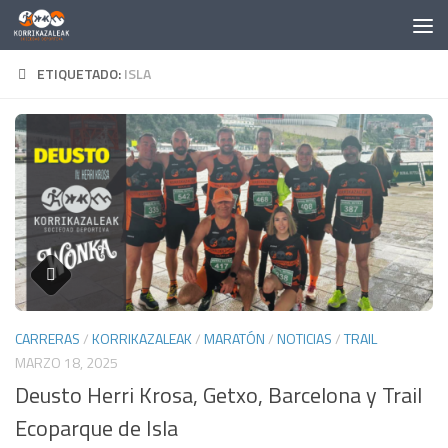
Saltar al contenido
ETIQUETADO:
ISLA
CARRERAS
/
KORRIKAZALEAK
/
MARATÓN
/
NOTICIAS
/
TRAIL
MARZO 18, 2025
Deusto Herri Krosa, Getxo, Barcelona y Trail
Ecoparque de Isla