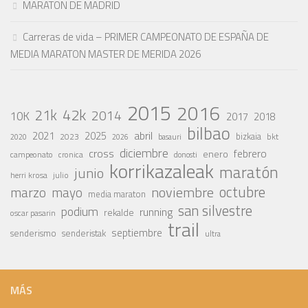
MARATON DE MADRID
Carreras de vida – PRIMER CAMPEONATO DE ESPAÑA DE
MEDIA MARATON MASTER DE MERIDA 2026
2015
2016
42k
21k
2014
10K
2017
2018
bilbao
abril
2021
2025
2023
bizkaia
bkt
basauri
2020
2026
diciembre
cross
febrero
enero
campeonato
cronica
donosti
korrikazaleak
maratón
junio
julio
herri krosa
octubre
noviembre
marzo
mayo
media maraton
san silvestre
podium
running
rekalde
oscar pasarin
trail
septiembre
senderismo
senderistak
ultra
MÁS