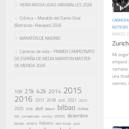
HERRI KROSA UGAO-MIRABALLES 2026
Crónica – Maratón del Santo Grial
CARRERA
(Barracas–Navajas) 2026
NOTICIAS
MARZO 2
MARATON DE MADRID
Zuric
Carreras de vida – PRIMER CAMPEONATO
Mi segun
DE ESPAÑA DE MEDIA MARATON MASTER
empecé a
DE MERIDA 2026
semana p
una tirad
viernes. 
2015
42k
21k
2014
10K
2016
2017
2018
2021
2023
2020
bilbao
abril
2025
bizkaia
basauri
2026
diciembre
cross
bkt
campeonato
cronica
febrero
enero
julio
donosti
herri krosa