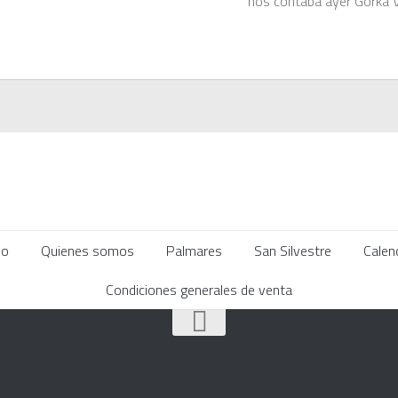
nos contaba ayer Gorka Vit
mo
Quienes somos
Palmares
San Silvestre
Calen
Condiciones generales de venta