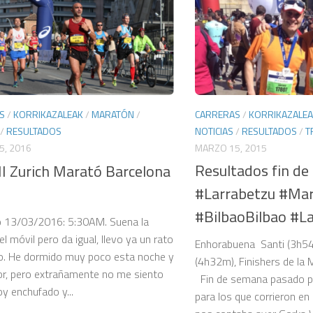
CARRERAS
/
KORRIKAZALE
S
/
KORRIKAZALEAK
/
MARATÓN
/
NOTICIAS
/
RESULTADOS
/
T
/
RESULTADOS
MARZO 15, 2015
5, 2016
Resultados fin d
II Zurich Marató Barcelona
#Larrabetzu #Ma
#BilbaoBilbao #La
 13/03/2016: 5:30AM. Suena la
l móvil pero da igual, llevo ya un rato
Enhorabuena Santi (3h54
o. He dormido muy poco esta noche y
(4h32m), Finishers de la 
ior, pero extrañamente no me siento
Fin de semana pasado po
oy enchufado y...
para los que corrieron e