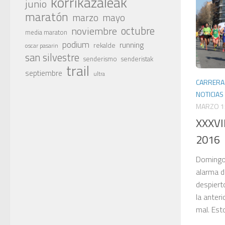
korrikazaleak
junio
maratón
marzo
mayo
octubre
noviembre
media maraton
podium
running
rekalde
oscar pasarin
san silvestre
senderismo
senderistak
trail
septiembre
ultra
CARRERA
NOTICIAS
MARZO 1
XXXVI
2016
Domingo
alarma de
despiert
la anter
mal. Est