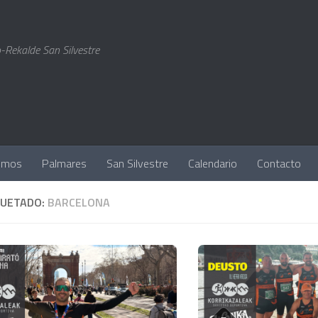
-Rekalde San Silvestre
omos
Palmares
San Silvestre
Calendario
Contacto
QUETADO:
BARCELONA