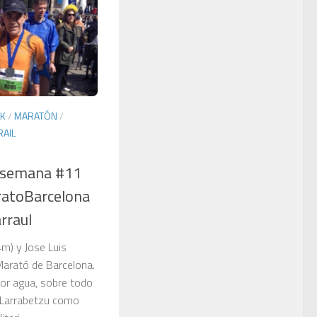
AK
/
MARATÓN
/
RAIL
e semana #11
ratoBarcelona
rraul
m) y Jose Luis
Marató de Barcelona.
r agua, sobre todo
n Larrabetzu como