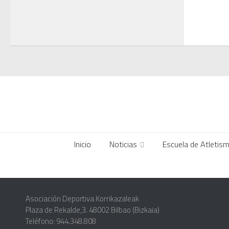
Inicio
Noticias
Escuela de Atletis
Asociación Deportiva Korrikazaleak
Plaza de Rekalde,3. 48002 Bilbao (Bizkaia)
Teléfono: 944.348.808