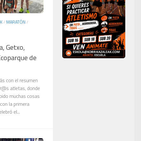
AK
/
MARATÓN
/
a, Getxo,
 Ecoparque de
s con el resumen
tr@s atletas, donde
abido muchas cosas
con la primera
lebró el...