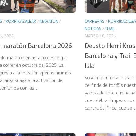
S
/
KORRIKAZALEAK
/
MARATÓN
/
CARRERAS
/
KORRIKAZALE
NOTICIAS
/
TRAIL
5, 2026
MARZO 18, 2025
h maratón Barcelona 2026
Deusto Herri Kros
Barcelona y Trail
do maratón en asfalto desde que
Isla
 correr en octubre del 2025. La
revia a la maratón apenas hicimos
Volvemos una semana má
a larga suave y la activación del
del finde de tod@s nues
veníamos con las...
ya os adelanto que ha h
que celebrar.Empezamos 
carrera del finde, que se ce