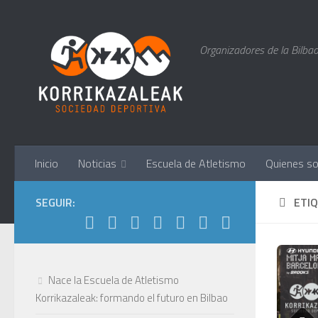
Saltar al contenido
Organizadores de la Bilbao
Inicio
Noticias
Escuela de Atletismo
Quienes s
SEGUIR:
ETI
Nace la Escuela de Atletismo
Korrikazaleak: formando el futuro en Bilbao