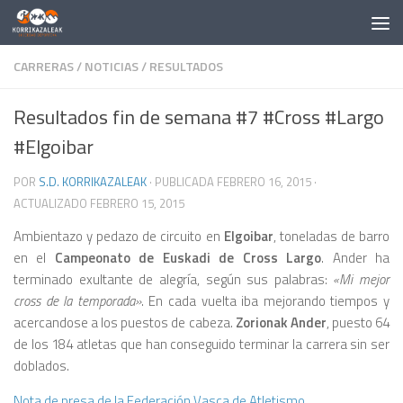
Saltar al contenido
CARRERAS
/
NOTICIAS
/
RESULTADOS
Resultados fin de semana #7 #Cross #Largo
#Elgoibar
POR
S.D. KORRIKAZALEAK
· PUBLICADA
FEBRERO 16, 2015
·
ACTUALIZADO
FEBRERO 15, 2015
Ambientazo y pedazo de circuito en
Elgoibar
, toneladas de barro
en el
Campeonato de Euskadi de Cross Largo
. Ander ha
terminado exultante de alegría, según sus palabras:
«Mi mejor
cross de la temporada»
. En cada vuelta iba mejorando tiempos y
acercandose a los puestos de cabeza.
Zorionak Ander
, puesto 64
de los 184 atletas que han conseguido terminar la carrera sin ser
doblados.
Nota de presa de la Federación Vasca de Atletismo