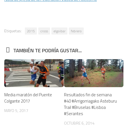
Etiquetas:
2015
cross
elgoibar
febrero
TAMBIÉN TE PODRÍA GUSTAR...
Media maratón del Puente
Resultados fin de semana
Colgante 2017
#40 #Arrigorriagako Asteburu
Trail #Bruselas #Lisboa
MAYO 5, 2017
#Serantes
OCTUBRE 6, 2014