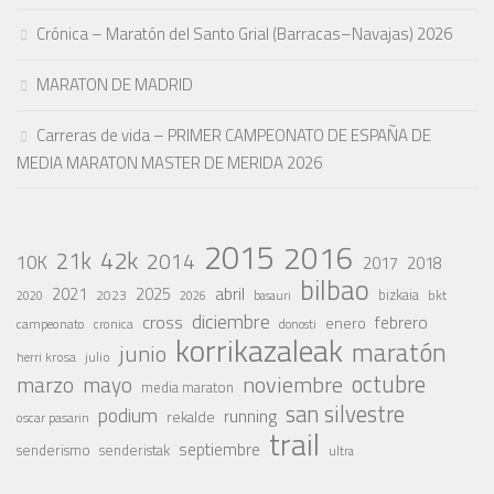
Crónica – Maratón del Santo Grial (Barracas–Navajas) 2026
MARATON DE MADRID
Carreras de vida – PRIMER CAMPEONATO DE ESPAÑA DE
MEDIA MARATON MASTER DE MERIDA 2026
2015
2016
42k
21k
2014
10K
2017
2018
bilbao
abril
2021
2025
2023
bizkaia
bkt
basauri
2020
2026
diciembre
cross
febrero
enero
campeonato
cronica
donosti
korrikazaleak
maratón
junio
julio
herri krosa
octubre
noviembre
marzo
mayo
media maraton
san silvestre
podium
running
rekalde
oscar pasarin
trail
septiembre
senderismo
senderistak
ultra