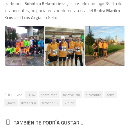
tradicional
Subida a Belatxikieta
y el pasado domingo 28, día de
los inocentes, no podíamos perdernos la cita del
Andra Mariko
Krosa – Itxas Argia
en Getxo.
Etiquetas:
2014
andra mari
belatxikieta
diciembre
getxo
igoera
itxas argia
semana 52
Subida
TAMBIÉN TE PODRÍA GUSTAR...