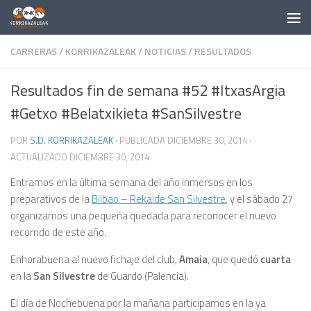
Saltar al contenido
CARRERAS
/
KORRIKAZALEAK
/
NOTICIAS
/
RESULTADOS
Resultados fin de semana #52 #ItxasArgia
#Getxo #Belatxikieta #SanSilvestre
POR
S.D. KORRIKAZALEAK
· PUBLICADA
DICIEMBRE 30, 2014
·
ACTUALIZADO
DICIEMBRE 30, 2014
Entramos en la última semana del año inmersos en los
preparativos de la
Bilbao – Rekalde San Silvestre
, y el sábado 27
organizamos una pequeña quedada para reconocer el nuevo
recorrido de este año.
Enhorabuena al nuevo fichaje del club,
Amaia
, que quedó
cuarta
en la
San Silvestre
de Guardo (Palencia).
El día de Nochebuena por la mañana participamos en la ya