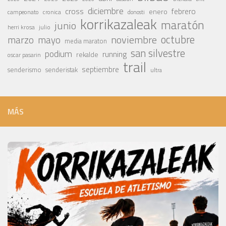
diciembre
cross
febrero
enero
campeonato
cronica
donosti
korrikazaleak
maratón
junio
julio
herri krosa
octubre
noviembre
marzo
mayo
media maraton
san silvestre
podium
running
rekalde
oscar pasarin
trail
septiembre
senderismo
senderistak
ultra
MÁS