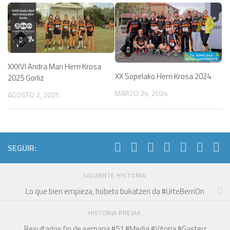
XXXVI Andra Mari Herri Krosa
XX Sopelako Herri Krosa 2024
2025 Gorliz
MARZO 24, 2024
AGOSTO 2, 2025
SEGUIR:
SIGUIENTE HISTORIA
Lo que bien empieza, hobeto bukatzen da #UrteBerriOn
HISTORIA PREVIA
Resultados fin de semana #51 #Media #Vitoria #Gasteiz