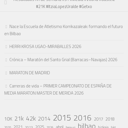
#21K #ItziaLopezUralde #Getxo
Nace la Escuela de Atletismo Korrikazaleak: formando el futuro
en Bilbao
HERRI KROSA UGAO-MIRABALLES 2026
Crónica – Maratón del Santo Grial (Barracas–Navajas) 2026
MARATON DE MADRID
Carreras de vida – PRIMER CAMPEONATO DE ESPAÑA DE
MEDIA MARATON MASTER DE MERIDA 2026
2015
2016
42k
21k
2014
10K
2017
2018
bilbao
abril
2021
2025
2023
bizkaia
bkt
basauri
2020
2026