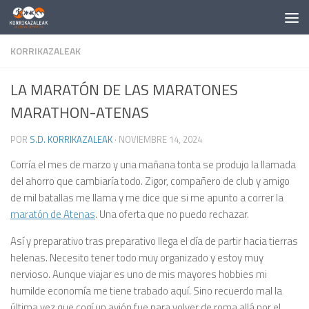
Saltar al contenido
KORRIKAZALEAK
LA MARATÓN DE LAS MARATONES
MARATHON-ATENAS
POR
S.D. KORRIKAZALEAK
·
NOVIEMBRE 14, 2024
Corría el mes de marzo y una mañana tonta se produjo la llamada
del ahorro que cambiaría todo. Zigor, compañero de club y amigo
de mil batallas me llama y me dice que si me apunto a correr la
maratón de Atenas
. Una oferta que no puedo rechazar.
Así y preparativo tras preparativo llega el día de partir hacia tierras
helenas. Necesito tener todo muy organizado y estoy muy
nervioso. Aunque viajar es uno de mis mayores hobbies mi
humilde economía me tiene trabado aquí. Sino recuerdo mal la
última vez que cogí un avión fue para volver de roma allá por el