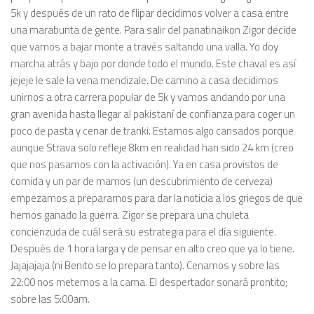
5k y después de un rato de flipar decidimos volver a casa entre
una marabunta de gente. Para salir del panatinaikon Zigor decide
que vamos a bajar monte a través saltando una valla. Yo doy
marcha atrás y bajo por donde todo el mundo. Este chaval es así
jejeje le sale la vena mendizale. De camino a casa decidimos
unirnos a otra carrera popular de 5k y vamos andando por una
gran avenida hasta llegar al pakistaní de confianza para coger un
poco de pasta y cenar de tranki. Estamos algo cansados porque
aunque Strava solo refleje 8km en realidad han sido 24 km (creo
que nos pasamos con la activación). Ya en casa provistos de
comida y un par de mamos (un descubrimiento de cerveza)
empezamos a prepararnos para dar la noticia a los griegos de que
hemos ganado la guerra. Zigor se prepara una chuleta
concienzuda de cuál será su estrategia para el día siguiente.
Después de 1 hora larga y de pensar en alto creo que ya lo tiene.
Jajajajaja (ni Benito se lo prepara tanto). Cenamos y sobre las
22:00 nos metemos a la cama. El despertador sonará prontito;
sobre las 5:00am.