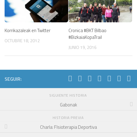
Cronica #BKT Bilbao
Korrikazaleak en Twitter
#BizkaiaKopaTrail
OCTUBRE 18, 2012
JUNIO 19, 2016
SEGUIR:
SIGUIENTE HISTORIA
Gabonak
HISTORIA PREVIA
Charla: FIsioterapia Deportiva