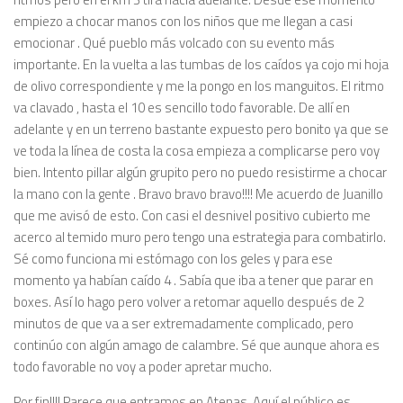
empiezo a chocar manos con los niños que me llegan a casi
emocionar . Qué pueblo más volcado con su evento más
importante. En la vuelta a las tumbas de los caídos ya cojo mi hoja
de olivo correspondiente y me la pongo en los manguitos. El ritmo
va clavado , hasta el 10 es sencillo todo favorable. De allí en
adelante y en un terreno bastante expuesto pero bonito ya que se
ve toda la línea de costa la cosa empieza a complicarse pero voy
bien. Intento pillar algún grupito pero no puedo resistirme a chocar
la mano con la gente . Bravo bravo bravo!!!! Me acuerdo de Juanillo
que me avisó de esto. Con casi el desnivel positivo cubierto me
acerco al temido muro pero tengo una estrategia para combatirlo.
Sé como funciona mi estómago con los geles y para ese
momento ya habían caído 4 . Sabía que iba a tener que parar en
boxes. Así lo hago pero volver a retomar aquello después de 2
minutos de que va a ser extremadamente complicado, pero
continúo con algún amago de calambre. Sé que aunque ahora es
todo favorable no voy a poder apretar mucho.
Por fin!!!! Parece que entramos en Atenas. Aquí el público es