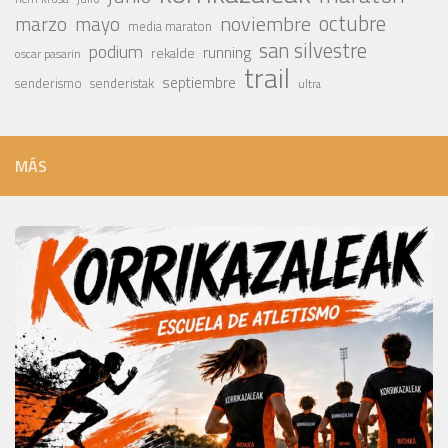
octubre
noviembre
marzo
mayo
media maraton
san silvestre
podium
running
rekalde
oscar pasarin
trail
septiembre
senderismo
senderistak
ultra
MÁS