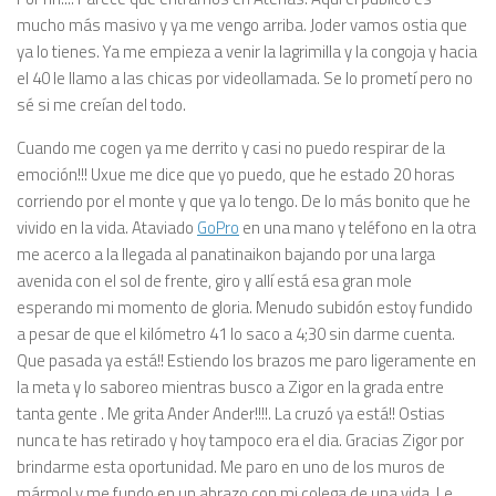
mucho más masivo y ya me vengo arriba. Joder vamos ostia que
ya lo tienes. Ya me empieza a venir la lagrimilla y la congoja y hacia
el 40 le llamo a las chicas por videollamada. Se lo prometí pero no
sé si me creían del todo.
Cuando me cogen ya me derrito y casi no puedo respirar de la
emoción!!! Uxue me dice que yo puedo, que he estado 20 horas
corriendo por el monte y que ya lo tengo. De lo más bonito que he
vivido en la vida. Ataviado
GoPro
en una mano y teléfono en la otra
me acerco a la llegada al panatinaikon bajando por una larga
avenida con el sol de frente, giro y allí está esa gran mole
esperando mi momento de gloria. Menudo subidón estoy fundido
a pesar de que el kilómetro 41 lo saco a 4;30 sin darme cuenta.
Que pasada ya está!! Estiendo los brazos me paro ligeramente en
la meta y lo saboreo mientras busco a Zigor en la grada entre
tanta gente . Me grita Ander Ander!!!!. La cruzó ya está!! Ostias
nunca te has retirado y hoy tampoco era el dia. Gracias Zigor por
brindarme esta oportunidad. Me paro en uno de los muros de
mármol y me fundo en un abrazo con mi colega de una vida. Le