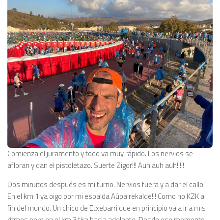
Comienza el juramento y todo va muy rápido. Los nervios se
afloran y dan el pistoletazo. Suerte Zigor!!! Auh auh auh!!!!!
Dos minutos después es mi turno. Nervios fuera y a dar el callo.
En el km 1 ya oigo por mi espalda Aúpa rekalde!!! Como no KZK al
fin del mundo. Un chico de Etxebarri que en principio va a ir a mis
ritmos pero en el km 3 tira hacia adelante. Desde ese momento