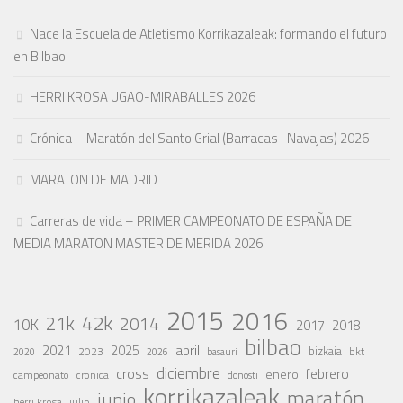
Nace la Escuela de Atletismo Korrikazaleak: formando el futuro
en Bilbao
HERRI KROSA UGAO-MIRABALLES 2026
Crónica – Maratón del Santo Grial (Barracas–Navajas) 2026
MARATON DE MADRID
Carreras de vida – PRIMER CAMPEONATO DE ESPAÑA DE
MEDIA MARATON MASTER DE MERIDA 2026
2015
2016
42k
21k
2014
10K
2017
2018
bilbao
abril
2021
2025
2023
bizkaia
bkt
basauri
2020
2026
diciembre
cross
febrero
enero
campeonato
cronica
donosti
korrikazaleak
maratón
junio
julio
herri krosa