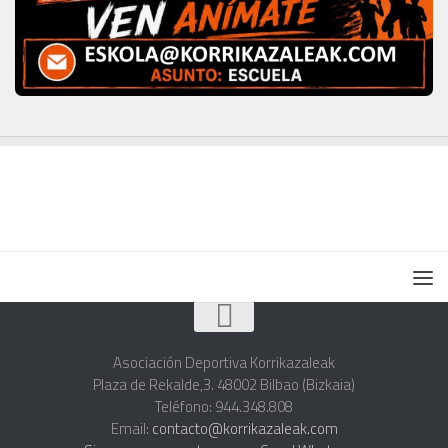
Asociación Deportiva Korrikazaleak
Plaza de Rekalde,3. 48002 Bilbao (Bizkaia)
Teléfono: 944.348.808
Email:
contacto@korrikazaleak.com