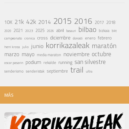
2015
2016
42k
21k
2014
10K
2017
2018
bilbao
abril
2021
2025
2023
bizkaia
bkt
basauri
2020
2026
diciembre
cross
febrero
enero
campeonato
cronica
donosti
korrikazaleak
maratón
junio
julio
herri krosa
octubre
noviembre
marzo
mayo
media maraton
san silvestre
podium
running
rekalde
oscar pasarin
trail
septiembre
senderismo
senderistak
ultra
MÁS