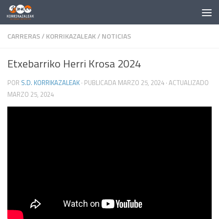
Saltar al contenido
CARRERAS
/
KORRIKAZALEAK
/
NOTICIAS
Etxebarriko Herri Krosa 2024
POR
S.D. KORRIKAZALEAK
· PUBLICADA
MARZO 25, 2024
· ACTUALIZADO
MARZO 25, 2024