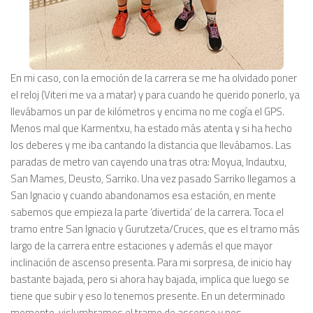
En mi caso, con la emoción de la carrera se me ha olvidado poner
el reloj (Viteri me va a matar) y para cuando he querido ponerlo, ya
llevábamos un par de kilómetros y encima no me cogía el GPS.
Menos mal que Karmentxu, ha estado más atenta y si ha hecho
los deberes y me iba cantando la distancia que llevábamos. Las
paradas de metro van cayendo una tras otra: Moyua, Indautxu,
San Mames, Deusto, Sarriko. Una vez pasado Sarriko llegamos a
San Ignacio y cuando abandonamos esa estación, en mente
sabemos que empieza la parte ‘divertida’ de la carrera. Toca el
tramo entre San Ignacio y Gurutzeta/Cruces, que es el tramo más
largo de la carrera entre estaciones y además el que mayor
inclinación de ascenso presenta. Para mi sorpresa, de inicio hay
bastante bajada, pero si ahora hay bajada, implica que luego se
tiene que subir y eso lo tenemos presente. En un determinado
momento, vislumbramos el tramo de ascenso y nos