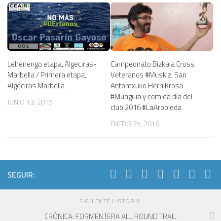
Lehenengo etapa, Algeciras-
Campeonato Bizkaia Cross
Marbella / Primera etapa,
Veteranos #Muskiz, San
Algeciras Marbella
Antontxuko Herri Krosa
#Munguia y comida día del
JUNIO 13, 2015
club 2016 #LaArboleda
ENERO 25, 2016
SEGUIR:
SIGUIENTE HISTORIA
​CRÓNICA: FORMENTERA ALL ROUND TRAIL