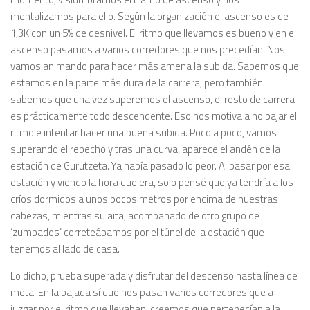
mentalizamos para ello. Según la organización el ascenso es de
1,3K con un 5% de desnivel. El ritmo que llevamos es bueno y en el
ascenso pasamos a varios corredores que nos precedían. Nos
vamos animando para hacer más amena la subida. Sabemos que
estamos en la parte más dura de la carrera, pero también
sabemos que una vez superemos el ascenso, el resto de carrera
es prácticamente todo descendente. Eso nos motiva a no bajar el
ritmo e intentar hacer una buena subida. Poco a poco, vamos
superando el repecho y tras una curva, aparece el andén de la
estación de Gurutzeta. Ya había pasado lo peor. Al pasar por esa
estación y viendo la hora que era, solo pensé que ya tendría a los
críos dormidos a unos pocos metros por encima de nuestras
cabezas, mientras su aita, acompañado de otro grupo de
‘zumbados’ correteábamos por el túnel de la estación que
tenemos al lado de casa.
Lo dicho, prueba superada y disfrutar del descenso hasta línea de
meta. En la bajada sí que nos pasan varios corredores que a
juzgar por el ritmo que llevaban, creemos que pertenecían a la