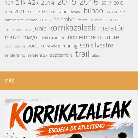
2015
2016
42k
21k
2014
10K
2017
2018
bilbao
abril
2021
2025
2023
bizkaia
bkt
basauri
2020
2026
diciembre
cross
febrero
enero
campeonato
cronica
donosti
korrikazaleak
maratón
junio
julio
herri krosa
octubre
noviembre
marzo
mayo
media maraton
san silvestre
podium
running
rekalde
oscar pasarin
trail
septiembre
senderismo
senderistak
ultra
MÁS