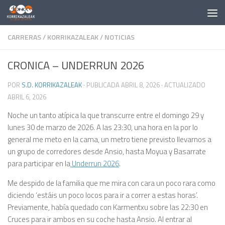
Saltar al contenido
CARRERAS
/
KORRIKAZALEAK
/
NOTICIAS
CRONICA – UNDERRUN 2026
POR
S.D. KORRIKAZALEAK
· PUBLICADA
ABRIL 8, 2026
· ACTUALIZADO
ABRIL 6, 2026
Noche un tanto atípica la que transcurre entre el domingo 29 y
lunes 30 de marzo de 2026. A las 23:30, una hora en la por lo
general me meto en la cama, un metro tiene previsto llevarnos a
un grupo de corredores desde Ansio, hasta Moyua y Basarrate
para participar en la
Underrun 2026
.
Me despido de la familia que me mira con cara un poco rara como
diciendo ‘estáis un poco locos para ir a correr a estas horas’.
Previamente, había quedado con Karmentxu sobre las 22:30 en
Cruces para ir ambos en su coche hasta Ansio. Al entrar al