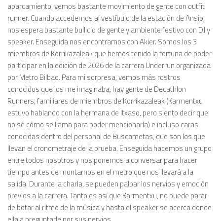
aparcamiento, vemos bastante movimiento de gente con outfit
runner. Cuando accedemos al vestíbulo de la estación de Ansio,
nos espera bastante bullicio de gente y ambiente festivo con DJ y
speaker. Enseguida nos encontramos con Akier. Somos los 3
miembros de Korrikazaleak que hemos tenido la fortuna de poder
participar en la edición de 2026 de la carrera Underrun organizada
por Metro Bilbao. Para mi sorpresa, vemos más rostros
conocidos que los me imaginaba, hay gente de Decathlon
Runners, familiares de miembros de Korrikazaleak (Karmentxu
estuvo hablando con la hermana de Itxaso, pero siento decir que
no sé cómo se llama para poder mencionarla) e incluso caras
conocidas dentro del personal de Buscametas, que son los que
llevan el cronometraje de la prueba. Enseguida hacemos un grupo
entre todos nosotros y nos ponemos a conversar para hacer
tiempo antes de montarnos en el metro que nos llevará a la
salida. Durante la charla, se pueden palpar los nervios y emoción
previos a la carrera. Tanto es así que Karmentxu, no puede parar
de botar al ritmo de la música y hasta el speaker se acerca donde
ella a preguntarle por sus nervios.