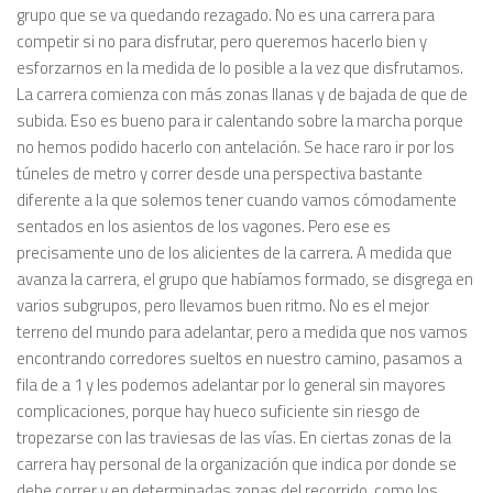
grupo que se va quedando rezagado. No es una carrera para
competir si no para disfrutar, pero queremos hacerlo bien y
esforzarnos en la medida de lo posible a la vez que disfrutamos.
La carrera comienza con más zonas llanas y de bajada de que de
subida. Eso es bueno para ir calentando sobre la marcha porque
no hemos podido hacerlo con antelación. Se hace raro ir por los
túneles de metro y correr desde una perspectiva bastante
diferente a la que solemos tener cuando vamos cómodamente
sentados en los asientos de los vagones. Pero ese es
precisamente uno de los alicientes de la carrera. A medida que
avanza la carrera, el grupo que habíamos formado, se disgrega en
varios subgrupos, pero llevamos buen ritmo. No es el mejor
terreno del mundo para adelantar, pero a medida que nos vamos
encontrando corredores sueltos en nuestro camino, pasamos a
fila de a 1 y les podemos adelantar por lo general sin mayores
complicaciones, porque hay hueco suficiente sin riesgo de
tropezarse con las traviesas de las vías. En ciertas zonas de la
carrera hay personal de la organización que indica por donde se
debe correr y en determinadas zonas del recorrido, como los