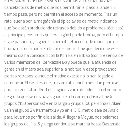
en Ansio. Son casi las 23:30 y nos vamos aproximando a las
canceladoras de metro que nos permitirán el paso al andén. El
tiempo pasa, pero no permiten el acceso de momento. Tras un
rato, suena por la megafonía el típico aviso de metro indicando
que ‘se están produciendo retrasos debido a problemas técnicos’,
al principio pensamos que era algún tipo de broma, pero el tiempo
sigue pasando, y siguen sin permitir el acceso, de modo que de
broma no tenía nada. En favor del metro, hay que decir que ese
mismo día ha coincidido con la Korrika en Bilbao (con presencia de
varios miembros de Korrikazaleak) y puede que la afluencia de
gente en el metro sea superior a la habitual y este provocando
ciertos retrasos, aunque el motivo exacto no lo han llegado a
comunicar. El caso es que, tras un rato, por fin nos dan permiso
para acceder al andén. Los vagones van rotulados con el número
de grupo que se nos ha asignado. En la carrera clásica hay 6
grupos (150 personas) y en la larga 3 grupos (60 personas). Akier
va en el grupo 2 y Karmentxu y yo en el 3. El metro sale de Ansio
para llevarnos por fin a la salida. Al llegar a Moyua, nos bajamos
los grupos del 1 al 6 y luego continua su marcha hasta Basarrate